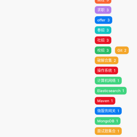
求职
3
offer
3
春招
3
社招
3
校招
3
Git
2
破解合集
2
操作系统
1
计算机网络
1
Elasticsearch
1
Maven
1
微服务网关
1
MongoDB
1
面试题集合
1