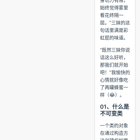
身功力有限，
始终觉得雾里
看花终隔一
层。”三妹的这
句话里满是彩
虹屁的味道。
“既然三妹你说
话这么好听，
那我们就开始
吧！”我愉快的
心情就好像吃
了两罐蜂蜜一
样（😂）。
01、什么是
不可变类
一个类的对象
在通过构造方