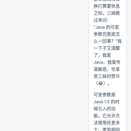
肿打算要休息
之际，三妹跑
过来问：
“Java 的可变
参数究竟是怎
么一回事？”我
一下子又清醒
了，我爱
Java，我爱传
道解惑，也享
受三妹的赞许
（😂）。
可变参数是
Java 1.5 的时
候引入的功
能，它允许方
法使用任意多
个、类型相同