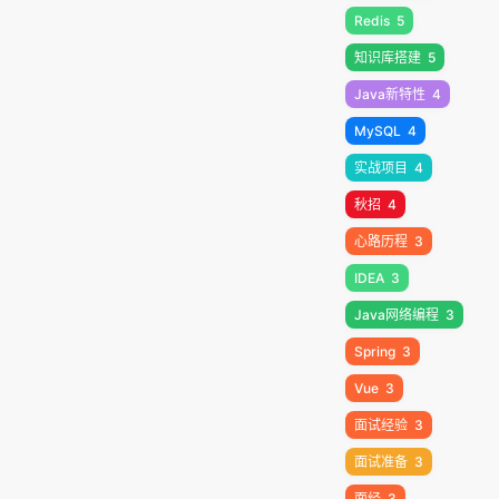
Redis
5
知识库搭建
5
Java新特性
4
MySQL
4
实战项目
4
秋招
4
心路历程
3
IDEA
3
Java网络编程
3
Spring
3
Vue
3
面试经验
3
面试准备
3
面经
3