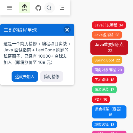
跳至主要內容
Java并发编程
34
二哥的编程星球
Java虚拟机
28
这是一个简历精修 + 编程项目实战 +
Java重要知识点
Java 面试指南 + LeetCode 刷题的
22
私密圈子，已经有 10000+ 名球友
Spring Boot
22
加入（即将涨价至 169 元）
面向对象编程
20
这就去加入
简历精修
学习路线
18
面渣逆袭
17
PDF
16
集合框架（容器）
15
城市选择
13