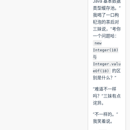
Java 基本数据
类型缓存池。”
我喝了一口枸
杞泡的茶后对
三妹说，“考你
一个问题哈：
new
Integer(18)
与
Integer.valu
的区
eOf(18)
别是什么？”
“难道不一样
吗？”三妹有点
诧异。
“不一样的。”
我笑着说。