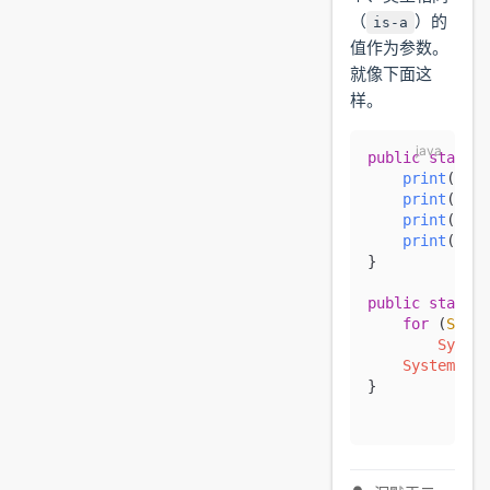
（
）的
is-a
值作为参数。
就像下面这
样。
public
 static
 
    print
(
"沉"
    print
(
"沉"
    print
(
"沉"
    print
(
"沉"
}
public
 static
 
    for
 (
Strin
        System
    System
.
out
}