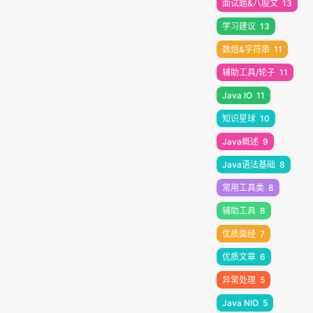
面试题&八股文
13
学习建议
13
数组&字符串
11
辅助工具/轮子
11
Java IO
11
知识星球
10
Java概述
9
Java语法基础
8
常用工具类
8
辅助工具
8
优质面经
7
优质文章
6
异常处理
5
Java NIO
5