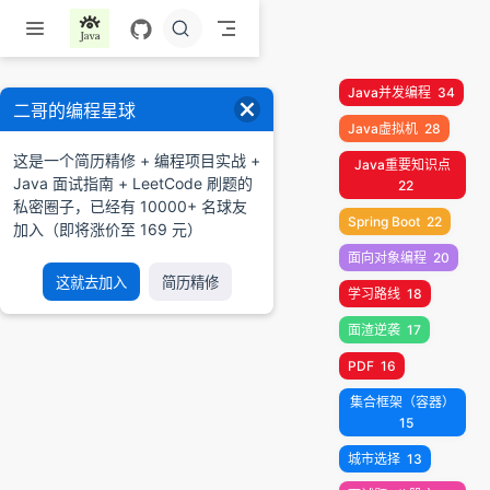
跳至主要內容
Java并发编程
34
二哥的编程星球
Java虚拟机
28
这是一个简历精修 + 编程项目实战 +
Java重要知识点
Java 面试指南 + LeetCode 刷题的
22
私密圈子，已经有 10000+ 名球友
Spring Boot
22
加入（即将涨价至 169 元）
面向对象编程
20
这就去加入
简历精修
学习路线
18
面渣逆袭
17
PDF
16
集合框架（容器）
15
城市选择
13