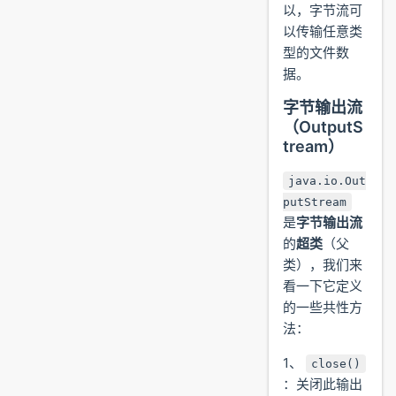
以，字节流可
以传输任意类
型的文件数
据。
字节输出流
（OutputS
tream）
java.io.Out
putStream
是
字节输出流
的
超类
（父
类），我们来
看一下它定义
的一些共性方
法：
1、
close()
：关闭此输出