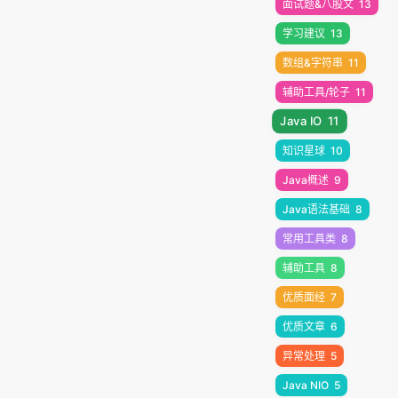
面试题&八股文
13
学习建议
13
数组&字符串
11
辅助工具/轮子
11
Java IO
11
知识星球
10
Java概述
9
Java语法基础
8
常用工具类
8
辅助工具
8
优质面经
7
优质文章
6
异常处理
5
Java NIO
5