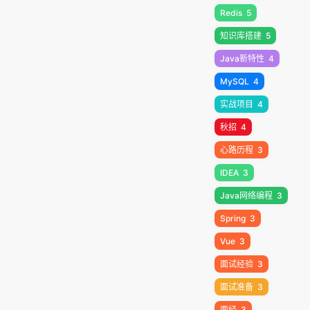
Redis
5
知识库搭建
5
Java新特性
4
MySQL
4
实战项目
4
秋招
4
心路历程
3
IDEA
3
Java网络编程
3
Spring
3
Vue
3
面试经验
3
面试准备
3
面经
3