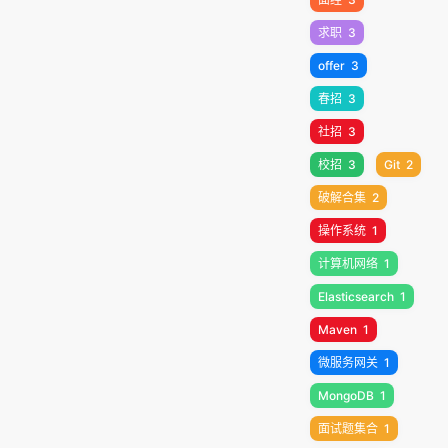
求职
3
offer
3
春招
3
社招
3
校招
3
Git
2
破解合集
2
操作系统
1
计算机网络
1
Elasticsearch
1
Maven
1
微服务网关
1
MongoDB
1
面试题集合
1