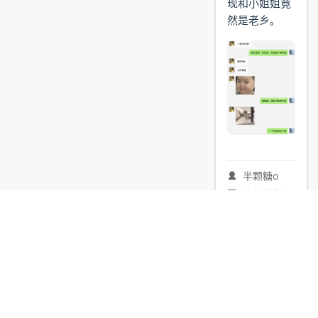
现和小姐姐竟
然是老乡。
半颗糖o
2022/6/30
大约 7 分钟
求职面试
面试经验
面试准备
面经
求职
offer
春招
秋招
社招