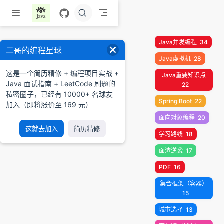
跳至主要內容
Java并发编程
34
二哥的编程星球
Java虚拟机
28
这是一个简历精修 + 编程项目实战 +
Java重要知识点
Java 面试指南 + LeetCode 刷题的
22
私密圈子，已经有 10000+ 名球友
Spring Boot
22
加入（即将涨价至 169 元）
面向对象编程
20
这就去加入
简历精修
学习路线
18
面渣逆袭
17
PDF
16
集合框架（容器）
15
城市选择
13