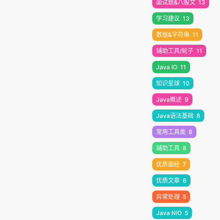
面试题&八股文
13
学习建议
13
数组&字符串
11
辅助工具/轮子
11
Java IO
11
知识星球
10
Java概述
9
Java语法基础
8
常用工具类
8
辅助工具
8
优质面经
7
优质文章
6
异常处理
5
Java NIO
5