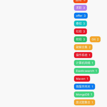
求职
3
offer
3
春招
3
社招
3
校招
3
Git
2
破解合集
2
操作系统
1
计算机网络
1
Elasticsearch
1
Maven
1
微服务网关
1
MongoDB
1
面试题集合
1