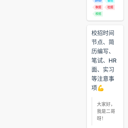
offer
春招
秋招
社招
校招
校招时间
节点、简
历编写、
笔试、HR
面、实习
等注意事
项💪
大家好，
我是二哥
呀！