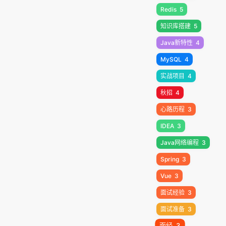
Redis
5
知识库搭建
5
Java新特性
4
MySQL
4
实战项目
4
秋招
4
心路历程
3
IDEA
3
Java网络编程
3
Spring
3
Vue
3
面试经验
3
面试准备
3
面经
3