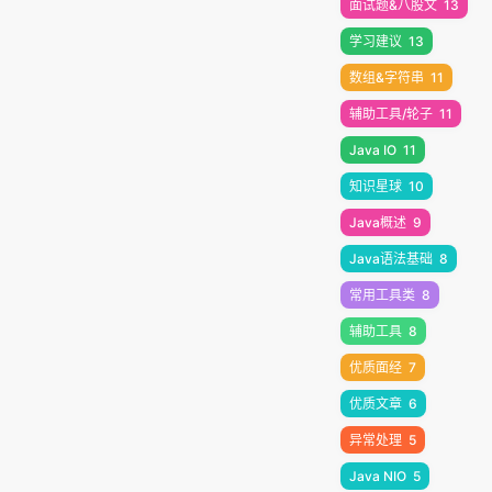
面试题&八股文
13
学习建议
13
数组&字符串
11
辅助工具/轮子
11
Java IO
11
知识星球
10
Java概述
9
Java语法基础
8
常用工具类
8
辅助工具
8
优质面经
7
优质文章
6
异常处理
5
Java NIO
5