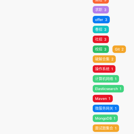
求职
3
offer
3
春招
3
社招
3
校招
3
Git
2
破解合集
2
操作系统
1
计算机网络
1
Elasticsearch
1
Maven
1
微服务网关
1
MongoDB
1
面试题集合
1