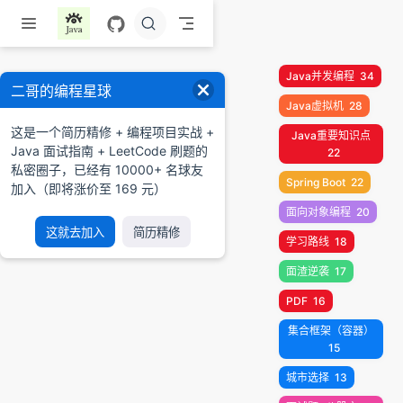
跳至主要內容
Java并发编程
34
二哥的编程星球
Java虚拟机
28
这是一个简历精修 + 编程项目实战 +
Java重要知识点
Java 面试指南 + LeetCode 刷题的
22
私密圈子，已经有 10000+ 名球友
Spring Boot
22
加入（即将涨价至 169 元）
面向对象编程
20
这就去加入
简历精修
学习路线
18
面渣逆袭
17
PDF
16
集合框架（容器）
15
城市选择
13