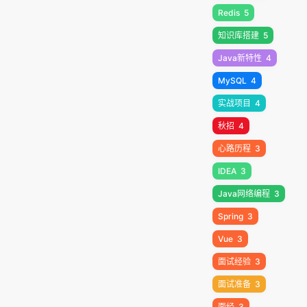
Redis
5
知识库搭建
5
Java新特性
4
MySQL
4
实战项目
4
秋招
4
心路历程
3
IDEA
3
Java网络编程
3
Spring
3
Vue
3
面试经验
3
面试准备
3
面经
3