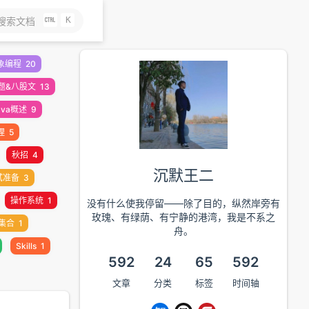
K
搜索文档
象编程
20
题&八股文
13
ava概述
9
理
5
秋招
4
沉默王二
试准备
3
操作系统
1
没有什么使我停留——除了目的，纵然岸旁有
玫瑰、有绿荫、有宁静的港湾，我是不系之
集合
1
舟。
Skills
1
592
24
65
592
文章
分类
标签
时间轴