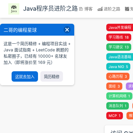
跳至主要內容
Java程序员进阶之路
博客
进阶之路
Java并发编程
二哥的编程星球
学习路线
18
这是一个简历精修 + 编程项目实战 +
学习建议
13
Java 面试指南 + LeetCode 刷题的
私密圈子，已经有 10000+ 名球友
Java语法基础
加入（即将涨价至 169 元）
Java NIO
5
心路历程
3
这就去加入
简历精修
面经
3
求
计算机网络
1
消息队列
1
MCP
1
推