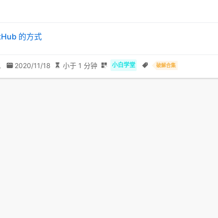
tHub 的方式
二
2020/11/18
小于 1 分钟
小白学堂
破解合集