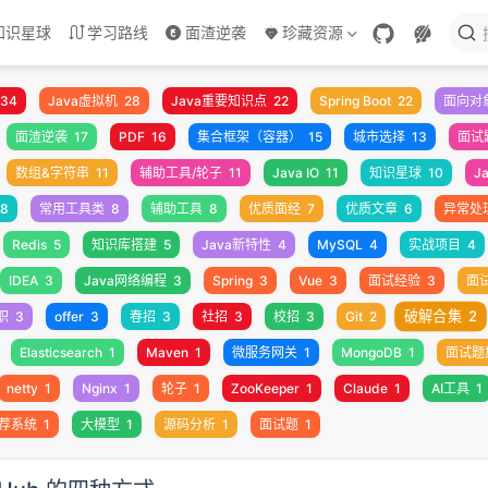
知识星球
学习路线
面渣逆袭
珍藏资源
34
Java虚拟机
28
Java重要知识点
22
Spring Boot
22
面向对
面渣逆袭
17
PDF
16
集合框架（容器）
15
城市选择
13
面试
数组&字符串
11
辅助工具/轮子
11
Java IO
11
知识星球
10
J
8
常用工具类
8
辅助工具
8
优质面经
7
优质文章
6
异常处
Redis
5
知识库搭建
5
Java新特性
4
MySQL
4
实战项目
4
IDEA
3
Java网络编程
3
Spring
3
Vue
3
面试经验
3
面
破解合集
2
职
3
offer
3
春招
3
社招
3
校招
3
Git
2
Elasticsearch
1
Maven
1
微服务网关
1
MongoDB
1
面试题
netty
1
Nginx
1
轮子
1
ZooKeeper
1
Claude
1
AI工具
1
荐系统
1
大模型
1
源码分析
1
面试题
1