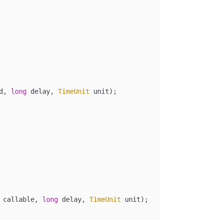
d
, 
long
 delay
, 
TimeUnit
 unit
);
 
callable
, 
long
 delay
, 
TimeUnit
 unit
);