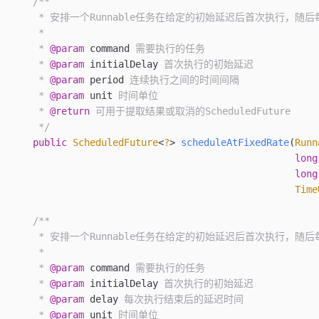
    /**
     * 安排一个Runnable任务在给定的初始延迟后首次执行，随后
     *
     * 
@param
 command
 需要执行的任务
     * 
@param
 initialDelay
 首次执行的初始延迟
     * 
@param
 period
 连续执行之间的时间间隔
     * 
@param
 unit
 时间单位
     * 
@return
 可用于提取结果或取消的ScheduledFuture
     */
    public
 ScheduledFuture
<
?
>
 scheduleAtFixedRate
(
Runn
                                                  long
                                                  long
                                                  Time
    /**
     * 安排一个Runnable任务在给定的初始延迟后首次执行，
     *
     * 
@param
 command
 需要执行的任务
     * 
@param
 initialDelay
 首次执行的初始延迟
     * 
@param
 delay
 每次执行结束后的延迟时间
     * 
@param
 unit
 时间单位