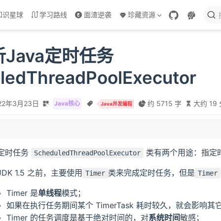
知识星球
学习路线
面渣逆袭
珍藏资源
Java定时任务
ledThreadPoolExecutor
22年3月23日
约 5715 字
大约 19
Java核心
Java并发编程
ixedRate
定时任务
类有两个用途：指定
ScheduledThreadPoolExecutor
hFixDelay
JDK 1.5 之前，主要使用
类来完成定时任务，但是
Timer
Timer
Timer 是
单线程
模式；
dRate
如果在执行任务期间某个 TimerTask 耗时较久，就会影响
xedDelay
Timer 的任务调度是基于绝对时间的，对
系统时间
敏感；