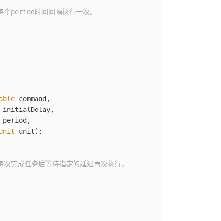
每个period时间间隔执行一次。
able
 command
,
 initialDelay
,
 period
,
Unit
 unit
);
随后每次完成任务后等待指定的延迟再次执行。