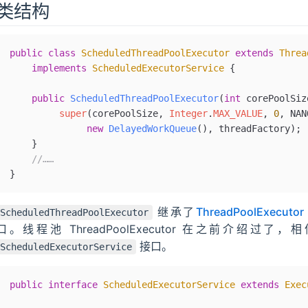
类结构
public
 class
 ScheduledThreadPoolExecutor
 extends
 Threa
	implements
 ScheduledExecutorService
 {
    public
 ScheduledThreadPoolExecutor
(
int
 corePoolSiz
         super
(corePoolSize, 
Integer
.
MAX_VALUE
, 
0
, NAN
              new
 DelayedWorkQueue
(), threadFactory);
    }
    //……
}
继承了
ThreadPoolExecutor
ScheduledThreadPoolExecutor
口。线程池 ThreadPoolExecutor 在之前介
接口。
ScheduledExecutorService
public
 interface
 ScheduledExecutorService
 extends
 Exec