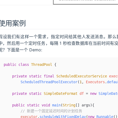
使用案例
假设我们有这样一个需求，指定时间给其他人发送消息。那么
中，然后用一个定时任务，每隔 1 秒检查数据库在当前时间有
呢？下面是一个 Demo:
public
 class
 ThreadPool
 {
    private
 static
 final
 ScheduledExecutorService
 exec
        ScheduledThreadPoolExecutor
(
1
,
 Executors
.
defau
    private
 static
 SimpleDateFormat
 df 
=
 new
 SimpleDat
    public
 static
 void
 main
(
String
[] 
args
){
        // 新建一个固定延迟时间的计划任务
        executor
.
scheduleWithFixedDelay
(
new
 Runnable
()