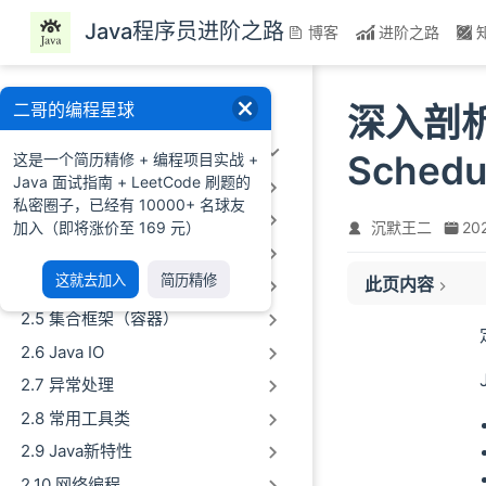
跳至主要內容
Java程序员进阶之路
博客
进阶之路
一、前言
二哥的编程星球
深入剖析
二、Java基础
Schedu
这是一个简历精修 + 编程项目实战 +
Java 面试指南 + LeetCode 刷题的
2.1 Java概述及环境配置
私密圈子，已经有 10000+ 名球友
2.2 Java语法基础
加入（即将涨价至 169 元）
沉默王二
20
2.3 数组&字符串
使用案例
这就去加入
简历精修
此页内容
2.4 面向对象编程
类结构
2.5 集合框架（容器）
01、scheduleAtF
02、scheduleWit
2.6 Java IO
主要方法
2.7 异常处理
schedule
2.8 常用工具类
scheduleAtFixe
2.9 Java新特性
scheduleWithFi
2.10 网络编程