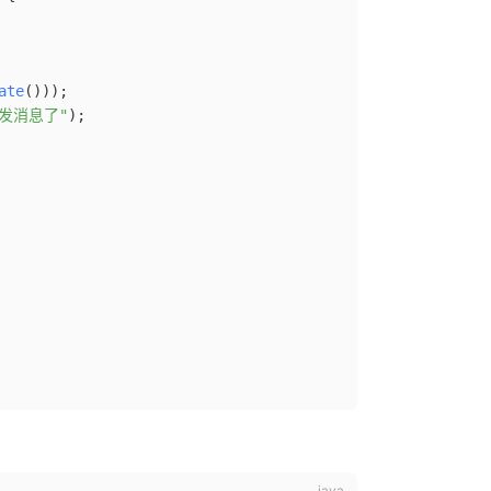
ate
()));
发消息了"
);