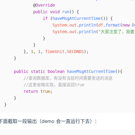
            @
Override
            public
 void
 run
()
 {
                if
 (
haveMsgAtCurrentTime
()) {
                    System
.
out
.
println
(
df
.
format
(
new
 D
                    System
.
out
.
println
(
"大家注意了，我要
                }
            }
        }, 
1
, 
1
, 
TimeUnit
.
SECONDS
);
    }
    public
 static
 boolean
 haveMsgAtCurrentTime
(){
        //查询数据库，有没有当前时间需要发送的消息
        //这里省略实现，直接返回true
        return
 true
;
    }
}
下面截取一段输出（demo 会一直运行下去）：