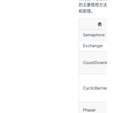
的主要使用方法
和原理。
类
Semaphore
Exchanger
CountDownLat
CyclicBarrier
Phaser