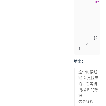
        new
 Th
            tr
              
              
            } 
              
            }
        }).
sta
    }
}
输出：
这个时候线
程 A 是阻塞
的，在等待
线程 B 的数
据
这是线程