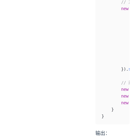
        // 主
        new
 Th
            tr
              
              
              
              
            } 
              
            }
        }).
sta
        // 前
        new
 Th
        new
 Th
        new
 Th
    }
}
输出：