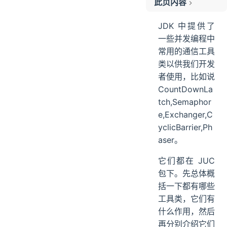
此页内容
Semaphore
JDK 中提供了
Semaphore 使用案例
一些并发编程中
Semaphore 原理
常用的通信工具
Exchanger
类以供我们开发
CountDownLatch
者使用，比如说
CountDownLatch 案例
CountDownLa
tch,Semaphor
CountDownLatch 原理
e,Exchanger,C
CyclicBarrier
yclicBarrier,Ph
CyclicBarrier 案例
aser。
CyclicBarrier 原理
Phaser
它们都在 JUC
Phaser 案例
包下。先总体概
Phaser 原理
括一下都有哪些
小结
工具类，它们有
什么作用，然后
再分别介绍它们