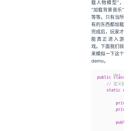
载人物模型”，
“加载背景音乐”
等等。只有当所
有的东西都加载
完成后，玩家才
能真正进入游
戏。下面我们就
来模拟一下这个
demo。
public
 class
 C
    // 定义前
    static
 cla
        privat
        privat
        public
            th