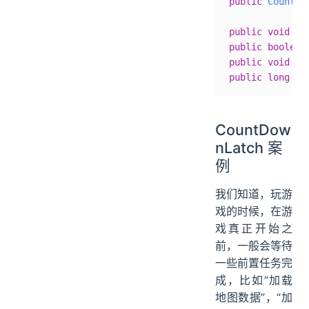
public
 CountDo
public
 void
 aw
public
 boolean
public
 void
 co
public
 long
 ge
CountDow
nLatch 案
例
我们知道，玩游
戏的时候，在游
戏真正开始之
前，一般会等待
一些前置任务完
成，比如“加载
地图数据”，“加