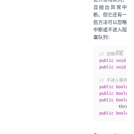
且抛出异常中
断。但它还有一
些方法可以忽略
中断或不进入阻
塞队列：
// 忽略中断
public
 void
 ac
public
 void
 ac
// 不进入等待队
public
 boolean
public
 boolean
public
 boolean
        throws
public
 boolean