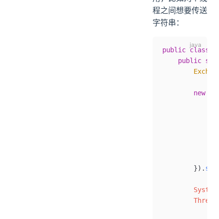
程之间想要传送
字符串：
public
 class
 E
    public
 sta
        Exchan
        new
 Th
            tr
              
              
            } 
              
            }
        }).
sta
        System
        Thread