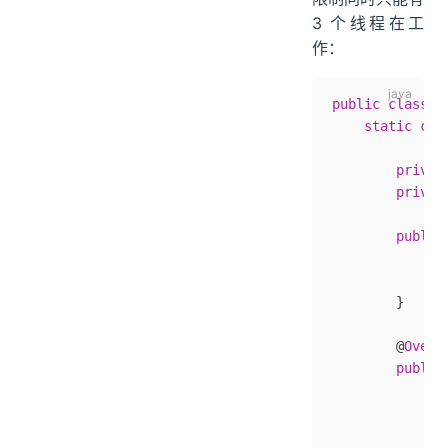
3 个线程在工
作：
public
 class
 S
    static
 cla
        privat
        privat
        public
            th
            th
        }
        @
Overr
        public
            tr
              
              