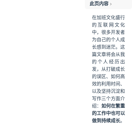
此页内容
认知：打破成长误区
在加班文化盛行
误区 1：个人成长和工作相互冲突
的互联网文化
误区 2：做自己没了解过的事情才是成长
中，很多开发者
误区 3：学的东西越多，成长越快
为自己的个人成
实施：如何高效的利用时间
长感到迷茫。这
关于时间的困惑
篇文章将会从我
的个人经历出
常见的时间管理法
发，从打破成长
记录：提醒事项
的误区、如何高
整理：优先级 & 制定计划
效的利用时间、
执行：张弛有度的专注
以及坚持沉淀和
技巧：找出事情的交集
写作三个方面介
技巧：高效沟通
绍：
如何在繁重
技巧：碎片时间
的工作中也可以
秘诀：坚持沉淀和写作
做到持续成长
。
个人沉淀