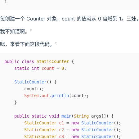
1
“每创建一个 Counter 对象，count 的值就从 0 自增到 1。三
“我不知道啊。”
“嗯，来看下面这段代码。”
public
 class
 StaticCounter
 {
    static
 int
 count 
=
 0
;
    StaticCounter
()
 {
        count++;
        System
.
out
.
println
(count);
    }
    public
 static
 void
 main
(
String
 args
[])
 {
        StaticCounter
 c1
 =
 new
 StaticCounter
();
        StaticCounter
 c2
 =
 new
 StaticCounter
();
        StaticCounter
 c3
 =
 new
 StaticCounter
();