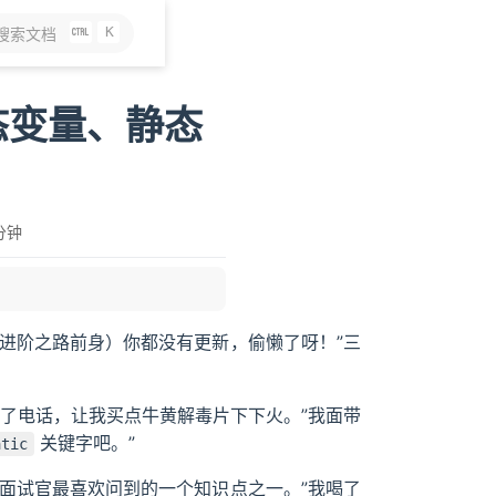
K
搜索文档
静态变量、静态
 分钟
va进阶之路前身）你都没有更新，偷懒了呀！”三
了电话，让我买点牛黄解毒片下下火。”我面带
关键字吧。”
atic
公司的面试官最喜欢问到的一个知识点之一。”我喝了