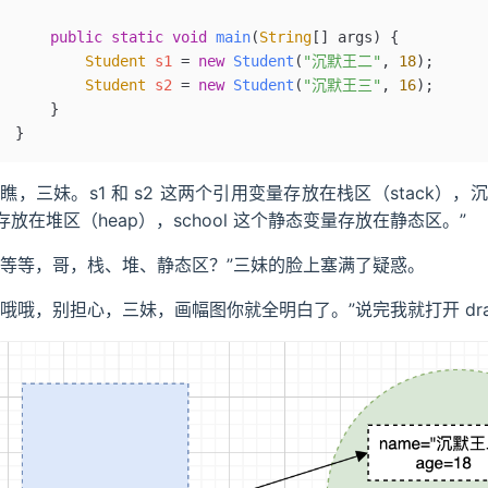
    public
 static
 void
 main
(
String
[] 
args
)
 {
        Student
 s1
 =
 new
 Student
(
"沉默王二"
, 
18
);
        Student
 s2
 =
 new
 Student
(
"沉默王三"
, 
16
);
    }
}
“瞧，三妹。s1 和 s2 这两个引用变量存放在栈区（stack），
存放在堆区（heap），school 这个静态变量存放在静态区。”
“等等，哥，栈、堆、静态区？”三妹的脸上塞满了疑惑。
“哦哦，别担心，三妹，画幅图你就全明白了。”说完我就打开 dra