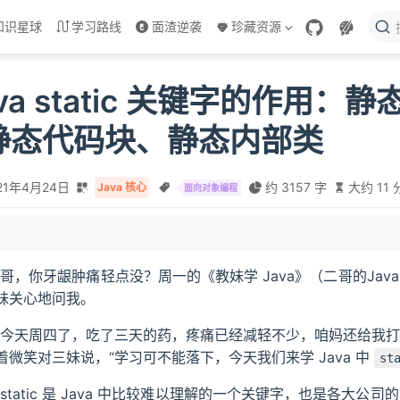
知识星球
学习路线
面渣逆袭
珍藏资源
ava static 关键字的作用：
静态代码块、静态内部类
21年4月24日
约 3157 字
大约 11
Java 核心
面向对象编程
“哥，你牙龈肿痛轻点没？周一的《教妹学 Java》（二哥的Ja
妹关心地问我。
“今天周四了，吃了三天的药，疼痛已经减轻不少，咱妈还给我打
着微笑对三妹说，“学习可不能落下，今天我们来学 Java 中
st
“static 是 Java 中比较难以理解的一个关键字，也是各大