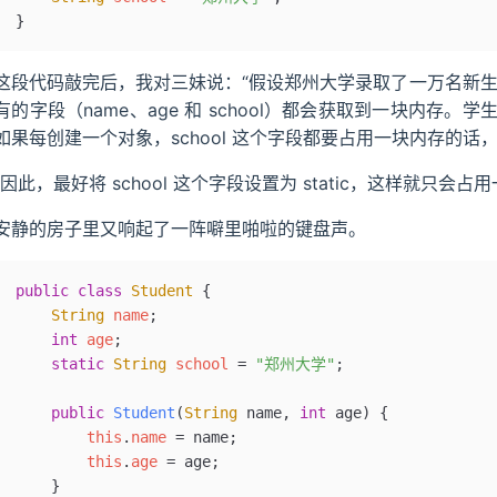
}
这段代码敲完后，我对三妹说：“假设郑州大学录取了一万名新生，那
有的字段（name、age 和 school）都会获取到一块内存
如果每创建一个对象，school 这个字段都要占用一块内存的话
“因此，最好将 school 这个字段设置为 static，这样就只会
安静的房子里又响起了一阵噼里啪啦的键盘声。
public
 class
 Student
 {
    String
 name
;
    int
 age
;
    static
 String
 school 
=
 "郑州大学"
;
    public
 Student
(
String
 name
, 
int
 age
)
 {
        this
.
name
 =
 name;
        this
.
age
 =
 age;
    }