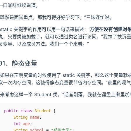
一口咖啡继续说道。
“既然是面试重点，那我可得好好学习下。”三妹连忙说。
“static 关键字的作用可以用一句话来描述：‘
方便在没有创建对
说，只要类被加载了，就可以通过类名进行访问。”我扶了扶沉重眼镜
员变量，以及成员方法。我们一个个来看。”
01、静态变量
“如果在声明变量的时候使用了 static 关键字，那么这个变
取一次内存空间，这使得静态变量很节省内存空间。”家里的暖
“来考虑这样一个 Student 类。”话音刚落，我就在键盘上噼里
public
 class
 Student
 {
    String
 name
;
    int
 age
;
    String
 school 
=
 "郑州大学"
;