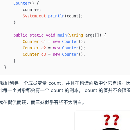
    Counter
()
 {
        count++;
        System
.
out
.
println
(count);
    }
    public
 static
 void
 main
(
String
 args
[])
 {
        Counter
 c1
 =
 new
 Counter
();
        Counter
 c2
 =
 new
 Counter
();
        Counter
 c3
 =
 new
 Counter
();
    }
}
“我们创建一个成员变量 count，并且在构造函数中让它自增
此每一个对象都会有一个 count 的副本， count 的值并不会
我在侃侃而谈，而三妹似乎有些不太明白。