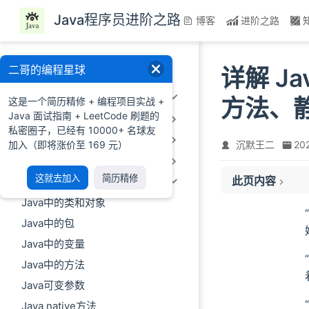
跳至主要內容
Java程序员进阶之路
博客
进阶之路
一、前言
二哥的编程星球
详解 J
二、Java基础
方法、
这是一个简历精修 + 编程项目实战 +
Java 面试指南 + LeetCode 刷题的
2.1 Java概述及环境配置
私密圈子，已经有 10000+ 名球友
2.2 Java语法基础
加入（即将涨价至 169 元）
沉默王二
20
2.3 数组&字符串
这就去加入
简历精修
此页内容
2.4 面向对象编程
Java中的类和对象
01、静态变量
02、静态方法
Java中的包
03、静态代码块
Java中的变量
04、静态内部类
Java中的方法
Java可变参数
Java native方法