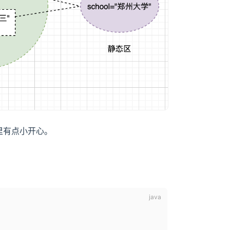
里有点小开心。
。