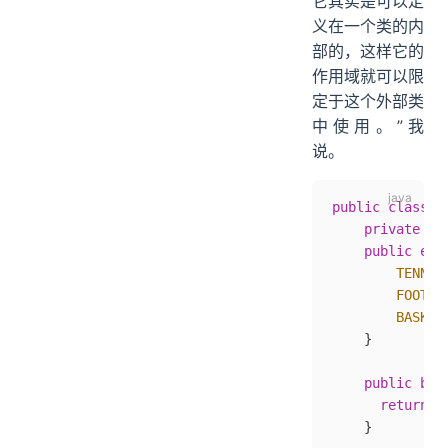
它其实是可以定
义在一个类的内
部的，这样它的
作用域就可以限
定于这个外部类
中使用。”我
说。
public
 class
 P
    private
 Pl
    public
 enu
        TENNIS
        FOOTBA
        BASKET
    }
    public
 boo
      return
 g
    }