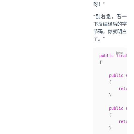
呀！”
“别着急，看一
下反编译后的字
节码，你就明白
了。”
public
 final
 c
{
    public
 sta
    {
        return
    }
    public
 sta
    {
        return
    }