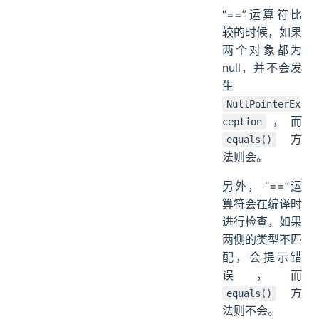
“==”运算符比
较的时候，如果
两个对象都为
null，并不会发
生
NullPointerEx
，而
ception
方
equals()
法则会。
另外， “==”运
算符会在编译时
进行检查，如果
两侧的类型不匹
配，会提示错
误，而
方
equals()
法则不会。