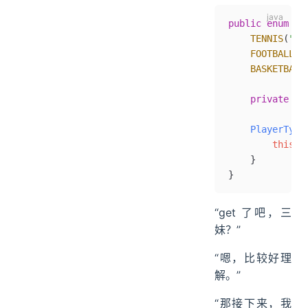
public
 enum
 Pl
    TENNIS
(
"网
    FOOTBALL
(
"
    BASKETBALL
    private
 St
    PlayerType
        this
.
n
    }
}
“get 了吧，三
妹？”
“嗯，比较好理
解。”
“那接下来，我