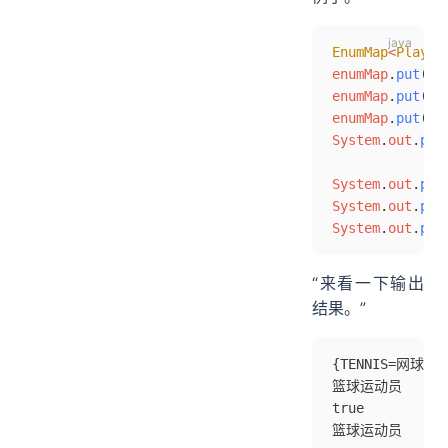
EnumMap
<
Player
enumMap
.
put
(
Pl
enumMap
.
put
(
Pl
enumMap
.
put
(
Pl
System
.
out
.
pri
System
.
out
.
pri
System
.
out
.
pri
System
.
out
.
pri
“来看一下输出
结果。”
{TENNIS=网球运
篮球运动员
true
篮球运动员