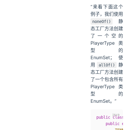
“来看下面这个
例子，我们使用
静
noneOf()
态工厂方法创建
了一个空的
PlayerType 类
型的
EnumSet；使
用
静
allOf()
态工厂方法创建
了一个包含所有
PlayerType 类
型的
EnumSet。”
public
 class
 E
    public
 enu