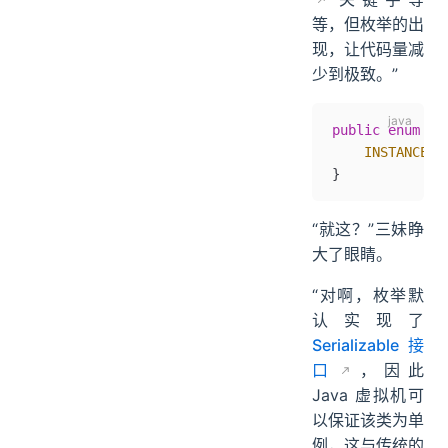
等，但枚举的出
现，让代码量减
少到极致。”
public
 enum
 Ea
    INSTANCE
;
}
“就这？”三妹睁
大了眼睛。
“对啊，枚举默
认实现了
Serializable 接
口
，因此
Java 虚拟机可
以保证该类为单
例，这与传统的