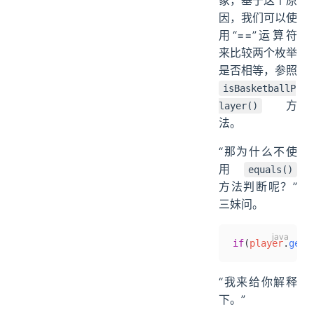
象，基于这个原
因，我们可以使
用“==”运算符
来比较两个枚举
是否相等，参照
isBasketballP
方
layer()
法。
“那为什么不使
用
equals()
方法判断呢？”
三妹问。
if
(
player
.
getT
“我来给你解释
下。”