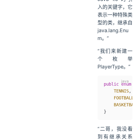
入的关键字，它
表示一种特殊类
型的类，继承自
java.lang.Enu
m。”
“我们来新建一
个枚举
PlayerType。”
public
 enum
 Pl
    TENNIS
,
    FOOTBALL
,
    BASKETBALL
}
“二哥，我没看
到有继承关系