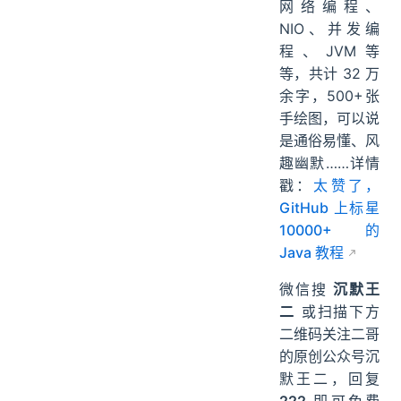
网络编程、
NIO、并发编
程、JVM等
等，共计 32 万
余字，500+张
手绘图，可以说
是通俗易懂、风
趣幽默……详情
戳：
太赞了，
GitHub 上标星
10000+ 的
Java 教程
微信搜
沉默王
二
或扫描下方
二维码关注二哥
的原创公众号沉
默王二，回复