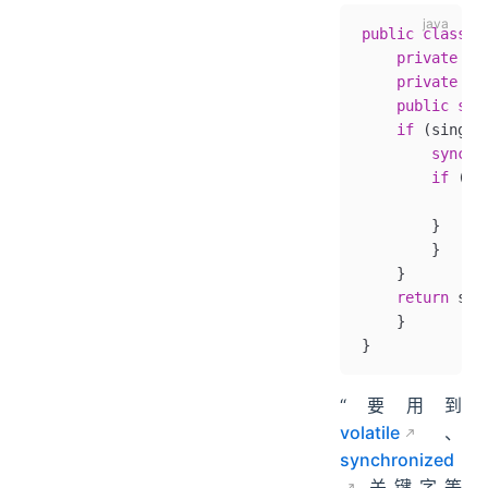
public
 class
 S
    private
 vo
    private
 Si
    public
 sta
    if
 (single
        synchr
        if
 (si
            si
        }  
        }  
    }  
    return
 sin
    }
}
“要用到
volatile
、
synchronized
关键字等