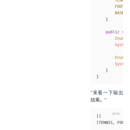
        TENNIS
        FOOTBA
        BASKET
    }
    public
 sta
        EnumSe
        System
        EnumSe
        System
    }
}
“来看一下输出
结果。”
[]
[TENNIS
,
 FOOTB