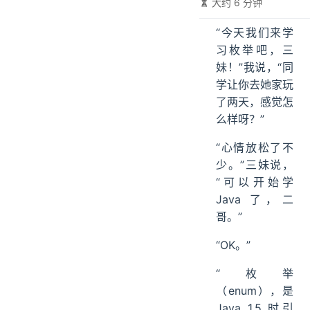
大约 6 分钟
“今天我们来学
习枚举吧，三
妹！”我说，“同
学让你去她家玩
了两天，感觉怎
么样呀？”
“心情放松了不
少。”三妹说，
“可以开始学
Java 了，二
哥。”
“OK。”
“枚举
（enum），是
Java 1.5 时引