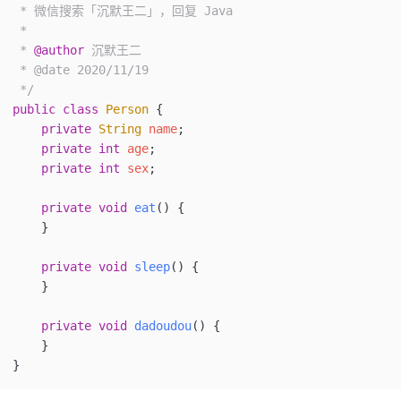
 * 微信搜索「沉默王二」，回复 Java
 *
 * 
@author
 沉默王二
 * @date 2020/11/19
 */
public
 class
 Person
 {
    private
 String
 name
;
    private
 int
 age
;
    private
 int
 sex
;
    private
 void
 eat
()
 {
    }
    private
 void
 sleep
()
 {
    }
    private
 void
 dadoudou
()
 {
    }
}