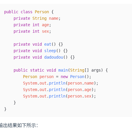
public
 class
 Person
 {
    private
 String
 name
;
    private
 int
 age
;
    private
 int
 sex
;
    private
 void
 eat
()
 {}
    private
 void
 sleep
()
 {}
    private
 void
 dadoudou
()
 {}
    public
 static
 void
 main
(
String
[] 
args
)
 {
        Person
 person
 =
 new
 Person
();
        System
.
out
.
println
(
person
.
name
);
        System
.
out
.
println
(
person
.
age
);
        System
.
out
.
println
(
person
.
sex
);
    }
}
输出结果如下所示：