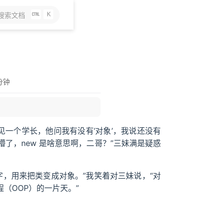
K
搜索文档
分钟
见一个学长，他问我有没有‘对象’，我说还没有
懵了，new 是啥意思啊，二哥？”三妹满是疑惑
键字，用来把类变成对象。”我笑着对三妹说，“对
程（OOP）的一片天。”