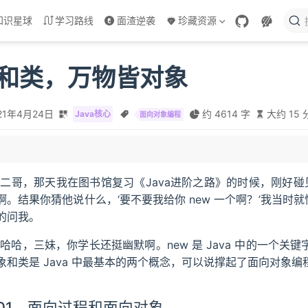
知识星球
学习路线
面渣逆袭
珍藏资源
ct 和类，万物皆对象
21年4月24日
约 4614 字
大约 15 
Java核心
面向对象编程
面向对象
象
“二哥，那天我在图书馆复习《Java进阶之路》的时候，刚好碰
啊。结果你猜他说什么，‘要不要我给你 new 一个啊？’我当时就
 类
的问我。
些小知识
“哈哈，三妹，你学长还挺幽默啊。new 是 Java 中的一个关
象和类是 Java 中最基本的两个概念，可以说撑起了面向对象编
01、面向过程和面向对象