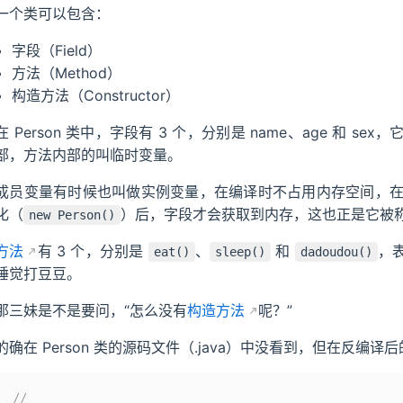
一个类可以包含：
字段（Field）
方法（Method）
构造方法（Constructor）
在 Person 类中，字段有 3 个，分别是 name、age 和 se
部，方法内部的叫临时变量。
成员变量有时候也叫做实例变量，在编译时不占用内存空间，
化（
）后，字段才会获取到内存，这也正是它被称
new Person()
方法
有 3 个，分别是
、
和
，表
eat()
sleep()
dadoudou()
睡觉打豆豆。
那三妹是不是要问，“怎么没有
构造方法
呢？”
的确在 Person 类的源码文件（.java）中没看到，但在反编译
//