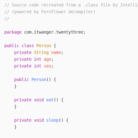
// Source code recreated from a .class file by Intelli
// (powered by Fernflower decompiler)
//
package
 com.itwanger.twentythree
;
public
 class
 Person
 {
    private
 String
 name
;
    private
 int
 age
;
    private
 int
 sex
;
    public
 Person
()
 {
    }
    private
 void
 eat
()
 {
    }
    private
 void
 sleep
()
 {
    }