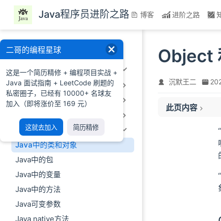
跳至主要內容
Java程序员进阶之路
博客
进阶之路
一、前言
二哥的编程星球
Obje
二、Java基础
这是一个简历精修 + 编程项目实战 +
沉默王二
20
Java 面试指南 + LeetCode 刷题的
2.1 Java概述及环境配置
私密圈子，已经有 10000+ 名球友
01、面向过程和
2.2 Java语法基础
加入（即将涨价至 169 元）
此页内容
02、类
2.3 数组&字符串
03、new 一个对
这就去加入
简历精修
2.4 面向对象编程
04、初始化对象
Java中的类和对象
05、关于 Object
Java中的包
06、关于对象一
Java中的变量
07、小结
Java中的方法
Java可变参数
Java native方法