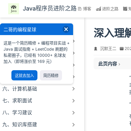
跳至主要內容
Java程序员进阶之路
博客
进阶之路
一、前言
二哥的编程星球
深入理解 
二、Java基础
这是一个简历精修 + 编程项目实战 +
沉默王二
20
Java 面试指南 + LeetCode 刷题的
三、Java进阶
私密圈子，已经有 10000+ 名球友
加入（即将涨价至 169 元）
此页内容
四、MySQL
01、什么是继承
这就去加入
简历精修
五、Redis
02、为什么需要
六、计算机基础
03、继承的分类
04、如何实现继
七、求职面试
05、继承的特点
八、学习建议
06、继承与修饰
07、Object 类
九、知识库搭建
08、子父类初始