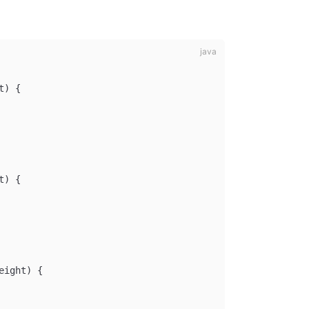
t
)
 {
t
)
 {
eight
)
 {