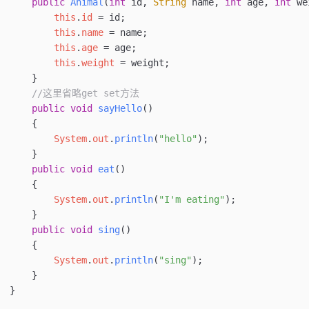
    public
 Animal
(
int
 id
, 
String
 name
, 
int
 age
, 
int
 we
        this
.
id
 =
 id;
        this
.
name
 =
 name;
        this
.
age
 =
 age;
        this
.
weight
 =
 weight;
    }
    //这里省略get set方法
    public
 void
 sayHello
()
    {
        System
.
out
.
println
(
"hello"
);
    }
    public
 void
 eat
()
    {
        System
.
out
.
println
(
"I'm eating"
);
    }
    public
 void
 sing
()
    {
        System
.
out
.
println
(
"sing"
);
    }
}