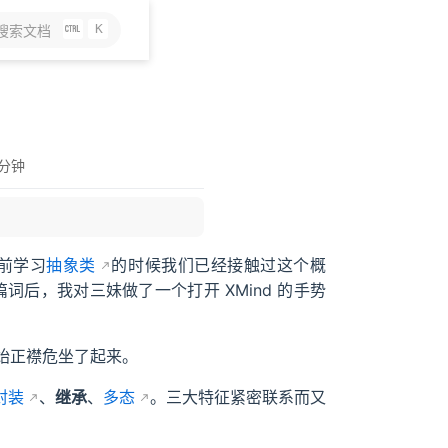
K
搜索文档
 分钟
之前学习
抽象类
的时候我们已经接触过这个概
后，我对三妹做了一个打开 XMind 的手势
开始正襟危坐了起来。
封装
、
继承
、
多态
。三大特征紧密联系而又