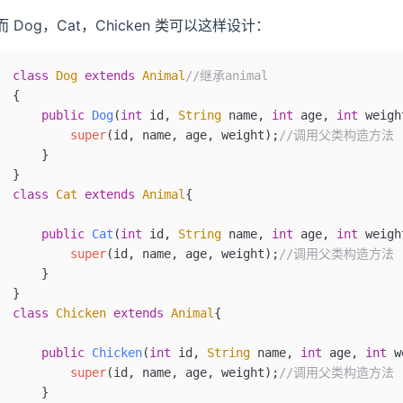
而 Dog，Cat，Chicken 类可以这样设计：
class
 Dog
 extends
 Animal
//继承animal
{
    public
 Dog
(
int
 id
, 
String
 name
, 
int
 age
, 
int
 weigh
        super
(id, name, age, weight);
//调用父类构造方法
    }
}
class
 Cat
 extends
 Animal
{
    public
 Cat
(
int
 id
, 
String
 name
, 
int
 age
, 
int
 weigh
        super
(id, name, age, weight);
//调用父类构造方法
    }
}
class
 Chicken
 extends
 Animal
{
    public
 Chicken
(
int
 id
, 
String
 name
, 
int
 age
, 
int
 w
        super
(id, name, age, weight);
//调用父类构造方法
    }