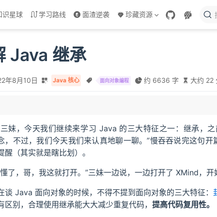
知识星球
学习路线
面渣逆袭
珍藏资源
Java 继承
22年8月10日
约 6636 字
大约 22
Java 核心
面向对象编程
“三妹，今天我们继续来学习 Java 的三大特征之一：继承，
继承
念，不过，我们今天我们来认真地聊一聊。”慢吞吞说完这句开篇词
提醒（其实就是瞎比划）。
承
“懂了，哥，我这就打开。”三妹一边说，一边打开了 XMind，
符
在谈 Java 面向对象的时候，不得不提到面向对象的三大特征：
和转型
有区别，合理使用继承能大大减少重复代码，
提高代码复用性。
化顺序