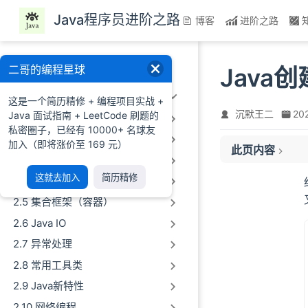
跳至主要內容
Java程序员进阶之路
博客
进阶之路
一、前言
二哥的编程星球
Jav
二、Java基础
这是一个简历精修 + 编程项目实战 +
沉默王二
20
Java 面试指南 + LeetCode 刷题的
2.1 Java概述及环境配置
私密圈子，已经有 10000+ 名球友
2.2 Java语法基础
加入（即将涨价至 169 元）
此页内容
2.3 数组&字符串
对象优先在 Eden
这就去加入
简历精修
2.4 面向对象编程
大对象直接进入老
2.5 集合框架（容器）
长期存活的对象将
2.6 Java IO
动态年龄判断
2.7 异常处理
空间分配担保
2.8 常用工具类
栈和方法区
小结
2.9 Java新特性
2.10 网络编程