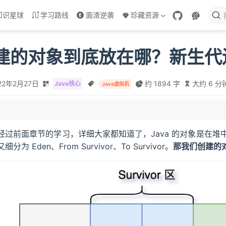
知识星球
学习路线
面渣逆袭
珍藏资源
a创建的对象到底放在哪？新生
22年2月27日
约 1894 字
大约 6 分
Java核心
Java虚拟机
 分配
经过前面章节的学习，详细大家都知道了，Java 的对象是在
年代
又细分为 Eden、From Survivor、To Survivor。
那我们创建的
进入老年代