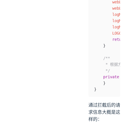
        webLog
        webLog
        logMap
        logMap
        logMap
        LOGGER
        return
    }
    /**
     * 根据
     */
    private
 Ob
    }
}
通过拦截后的请
求信息大概是这
样的：