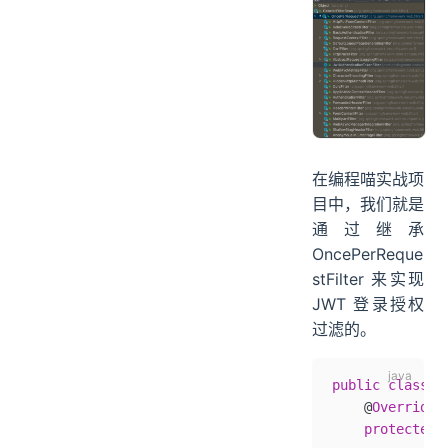
在编程喵实战项
目中，我们就是
通过继承
OncePerReque
stFilter 来实现
JWT 登录授权
过滤的。
public
 class
 J
	@
Override
    protected
 