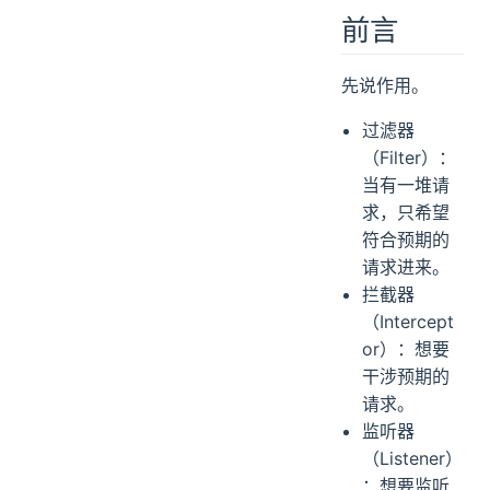
前言
前言
过滤器
拦截器
先说作用。
监听器
源码路径：
过滤器
（Filter）：
当有一堆请
求，只希望
符合预期的
请求进来。
拦截器
（Intercept
or）：想要
干涉预期的
请求。
监听器
（Listener）
：想要监听