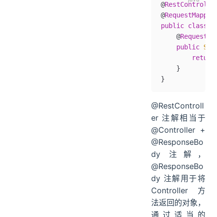
@
RestControlle
@
RequestMappin
public
 class
 M
    @
RequestMa
    public
 Str
        return
    }
}
@RestControll
er 注解相当于
@Controller +
@ResponseBo
dy 注解，
@ResponseBo
dy 注解用于将
Controller 方
法返回的对象，
通过适当的