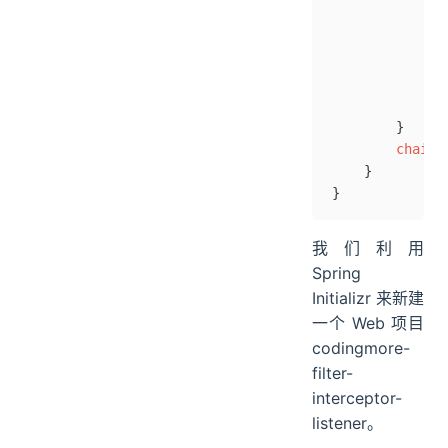
              
              
              
              
            }
        }
        chain
.
    }
}
我们利用
Spring
Initializr 来新建
一个 Web 项目
codingmore-
filter-
interceptor-
listener。