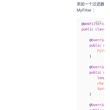
添加一个过滤器
MyFilter ：
@
WebFilter
(
url
public
 class
 M
    @
Override
    public
 voi
        Filter
    }
    @
Override
    public
 voi
        long
 s
        chain
.
        System
    }
    @
Override