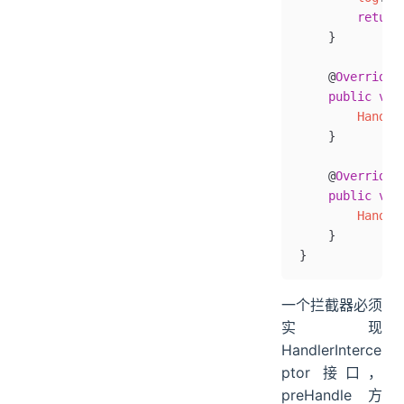
        return
    }
    @
Override
    public
 voi
        Handle
    }
    @
Override
    public
 voi
        Handle
    }
}
一个拦截器必须
实现
HandlerInterce
ptor 接口，
preHandle 方