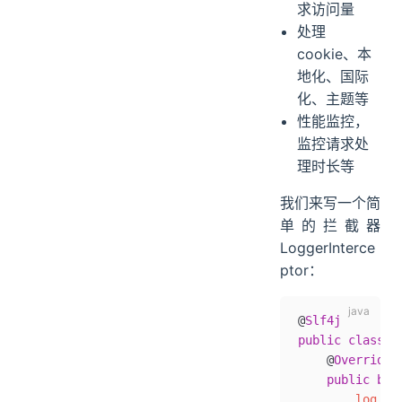
求访问量
处理
cookie、本
地化、国际
化、主题等
性能监控，
监控请求处
理时长等
我们来写一个简
单的拦截器
LoggerInterce
ptor：
@
Slf4j
public
 class
 L
    @
Override
    public
 boo
        log
.
in