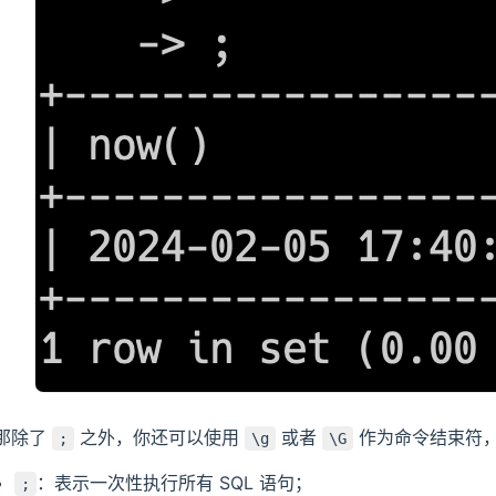
那除了
之外，你还可以使用
或者
作为命令结束符
;
\g
\G
：表示一次性执行所有 SQL 语句；
;