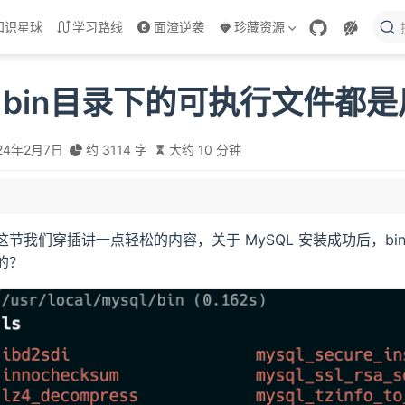
知识星球
学习路线
面渣逆袭
珍藏资源
L bin目录下的可执行文件都
24年2月7日
约 3114 字
大约 10 分钟
QL 语句
这节我们穿插讲一点轻松的内容，关于 MySQL 安装成功后，b
句
的？
不敏感