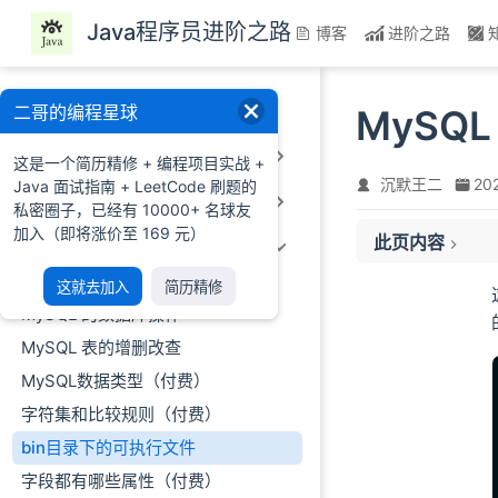
跳至主要內容
Java程序员进阶之路
博客
进阶之路
一、前言
二哥的编程星球
MySQ
二、Java基础
这是一个简历精修 + 编程项目实战 +
沉默王二
20
Java 面试指南 + LeetCode 刷题的
mysql
三、Java进阶
私密圈子，已经有 10000+ 名球友
命令结束符
加入（即将涨价至 169 元）
此页内容
四、MySQL
命令可以随意换行
一次性执行多条 S
MySQL 安装启动连接
这就去加入
简历精修
放弃执行 SQL 语
MySQL 的数据库操作
SQL 语句大小写
MySQL 表的增删改查
字符串的引号
MySQL数据类型（付费）
退出 MySQL 连接
字符集和比较规则（付费）
mysqldump
bin目录下的可执行文件
mysqladmin
字段都有哪些属性（付费）
mysqlcheck