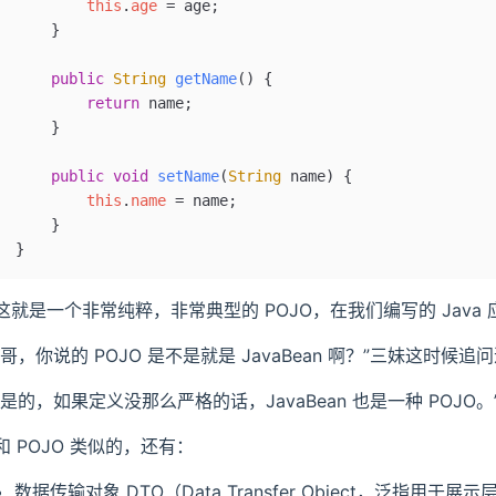
		this
.
age
 =
 age;
	}
	public
 String
 getName
()
 {
		return
 name;
	}
	public
 void
 setName
(
String
 name
)
 {
		this
.
name
 =
 name;
	}
}
这就是一个非常纯粹，非常典型的 POJO，在我们编写的 Java
“哥，你说的 POJO 是不是就是 JavaBean 啊？”三妹这时候追
“是的，如果定义没那么严格的话，JavaBean 也是一种 POJO。
和 POJO 类似的，还有：
数据传输对象 DTO（Data Transfer Object，泛指