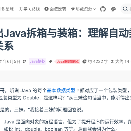
知识星球
学习路线
面渣逆袭
珍藏资源
出Java拆箱与装箱：理解自
关系
21年6月5日
约 4232 字
大约 14
Java核心
Java重要知识点
据类型之间的区别
箱
“哥，听说 Java 的每个
基本数据类型
都对应了一个包装类型，比如说
包装类型为 Double，是这样吗？”从三妹这句话当中，能听
项
“是的，三妹。”我接着三妹的问题回答说。
Java 是面向对象的编程语言，但为了提升程序的运行效率，所
如说 int、double、boolean 等等。后面我会讲为什么。