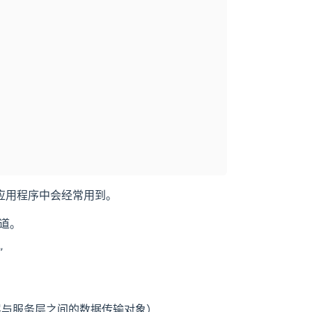
 应用程序中会经常用到。
问道。
”
用于展示层与服务层之间的数据传输对象）