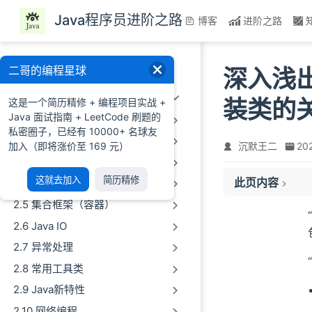
跳至主要內容
Java程序员进阶之路
博客
进阶之路
一、前言
二哥的编程星球
深入浅
二、Java基础
装类的
这是一个简历精修 + 编程项目实战 +
Java 面试指南 + LeetCode 刷题的
2.1 Java概述及环境配置
私密圈子，已经有 10000+ 名球友
2.2 Java语法基础
加入（即将涨价至 169 元）
沉默王二
20
2.3 数组&字符串
这就去加入
简历精修
此页内容
2.4 面向对象编程
包装类型和基本数
2.5 集合框架（容器）
自动装箱和自动拆
IntegerCache
2.6 Java IO
自动拆箱的注意事
2.7 异常处理
总结
2.8 常用工具类
2.9 Java新特性
2.10 网络编程