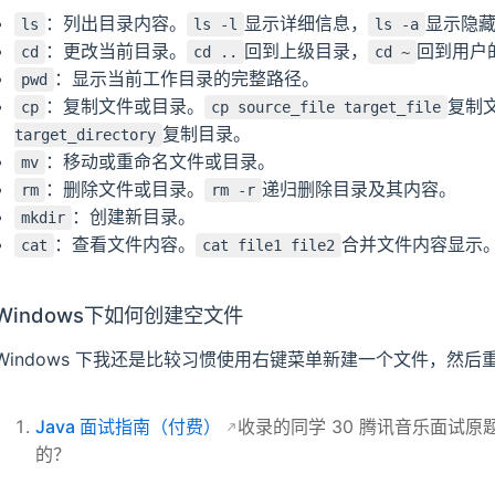
：列出目录内容。
显示详细信息，
显示隐
ls
ls -l
ls -a
：更改当前目录。
回到上级目录，
回到用户
cd
cd ..
cd ~
：显示当前工作目录的完整路径。
pwd
：复制文件或目录。
复制
cp
cp source_file target_file
复制目录。
target_directory
：移动或重命名文件或目录。
mv
：删除文件或目录。
递归删除目录及其内容。
rm
rm -r
：创建新目录。
mkdir
：查看文件内容。
合并文件内容显示
cat
cat file1 file2
Windows下如何创建空文件
Windows 下我还是比较习惯使用右键菜单新建一个文件，然后
Java 面试指南（付费）
收录的同学 30 腾讯音乐面试原
的？