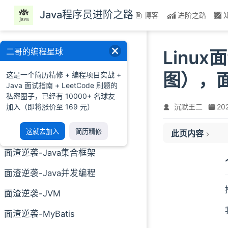
跳至主要內容
Java程序员进阶之路
博客
进阶之路
面渣逆袭
二哥的编程星球
Linu
面渣逆袭-MySQL
图），
这是一个简历精修 + 编程项目实战 +
Java 面试指南 + LeetCode 刷题的
面渣逆袭-Redis
私密圈子，已经有 10000+ 名球友
加入（即将涨价至 169 元）
沉默王二
20
1. Linux 常用命令
面渣逆袭-Spring
文件操作的命令有
面渣逆袭-Java SE
这就去加入
简历精修
此页内容
系统管理的命令有
网络管理的命令有
面渣逆袭-Java集合框架
压缩和解压的命令
面渣逆袭-Java并发编程
查找文件的命令有
2. Linux 系统管理
面渣逆袭-JVM
用户和用户组有什
面渣逆袭-MyBatis
如何用linux命令