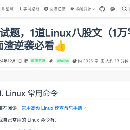
知识星球
学习路线
面渣逆袭
珍藏资源
x面试题，1道Linux八股文（1
面渣逆袭必看👍
24年12月1日
约 3926 字
大约 13 分钟
面渣逆袭
面渣逆袭
哪些？
哪些？
哪些？
1. Linux 常用命令
有哪些？
哪些？
推荐阅读：
常用高频 Linux 速查备忘手册
么区别？
我自己常用的 Linux 命令有：
去查找某个qps?