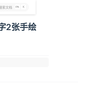
K
搜索文档
万字2张手绘