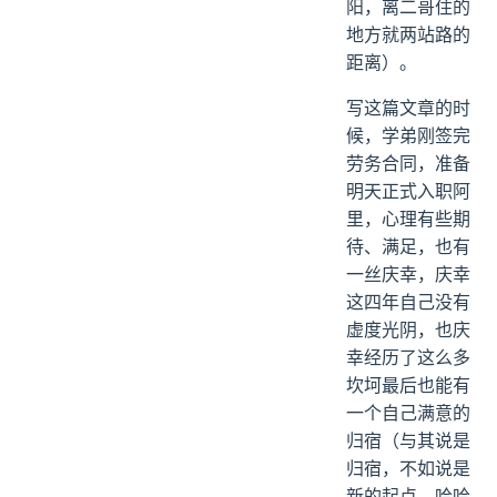
阳，离二哥住的
对于第一个问题，答案是肯定的！
地方就两站路的
什么时候找开始实习？
距离）。
如何找实习？
出去实习工作要达到怎样的门槛？
写这篇文章的时
对于第二个问题，缺项目经验，网课视频项目太大众化，开源项目看不懂，自己写又写不出来，该怎么办？
候，学弟刚签完
第三个问题，校招面试中算法题比重到底占比多少？
劳务合同，准备
第四个问题，校招面试和实习面试到底是重视项目多一些？还是计算机基础学科和算法多一些？
明天正式入职阿
里，心理有些期
五、没有人是永远值得羡慕的！
待、满足，也有
对于第一个问题：我觉得如果已经意识到不能再挥霍时光了，那就来得及补救！
一丝庆幸，庆幸
对于第二个问题，我大学四年该这么做才能去一家待遇不错的公司或者上岸一所理想的研究生院校？
这四年自己没有
六、如何看待就业与考研的选择？
虚度光阴，也庆
七、前程似锦
幸经历了这么多
坎坷最后也能有
一个自己满意的
归宿（与其说是
归宿，不如说是
新的起点，哈哈