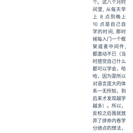
个。这八个月时
间里, 从每天早
上 8 点到晚上
10 点是自己自
学的时间, 那时
候每入门一个框
架或者中间件,
都激动不已（当
时感觉自己什么
都可以学会，哈
哈，因为菜所以
对语言庞大的体
系一无所知，到
后来才发现越学
越多）。所以，
反校之后我就放
弃了拼命内卷学
分绩点的想法，