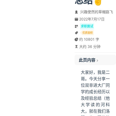
总结✌️
兴趣使然的草帽路飞
2022年7月17日
求职面试
优质面经
约 10801 字
大约 36 分钟
此页内容
一、前言
大家好，我是二
二、大学期间会遇到的问题
哥。今天分享一
三、匆匆忙忙的大学四年换来了什么？
位双非进大厂同
对于第一个问题，大学计算机专业相关课程是否有含金量，在求职面试中是否有认可度？
学的成长经历以
对于第二个问题，想认真学习拼一把，但是该从哪里开始？
及经验总结（他
对于第三个问题，学了好多东西，学完就忘，学过的东西不会灵活使用，感觉和别人的差距越拉越大怎么办？
大学读的河科
大，就在我们洛
四、开阔视野，见识差距