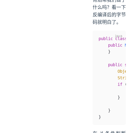
什么吗？看一下
反编译后的字节
码就明白了。
public
 class
 N
    public
 New
    }
    public
 sta
        Object
        String
        if
 (st
            Sy
        }
    }
}