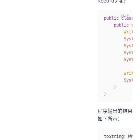
Records 呢？
public
 class
 W
    public
 sta
        Writer
        System
        System
        System
        System
        Writer
        System
    }
}
程序输出的结果
如下所示：
toString：Writ