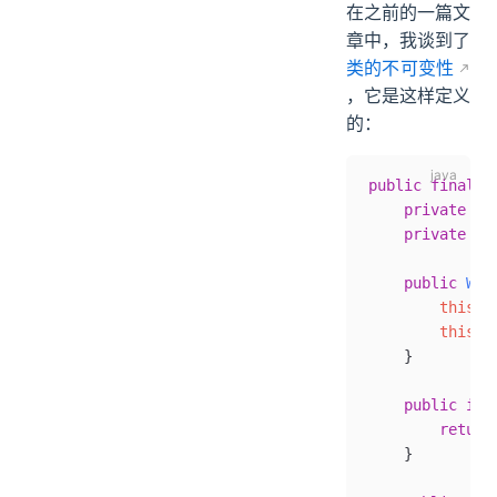
在之前的一篇文
章中，我谈到了
类的不可变性
，它是这样定义
的：
public
 final
 c
    private
 fi
    private
 fi
    public
 Wri
        this
.
n
        this
.
a
    }
    public
 int
        return
    }