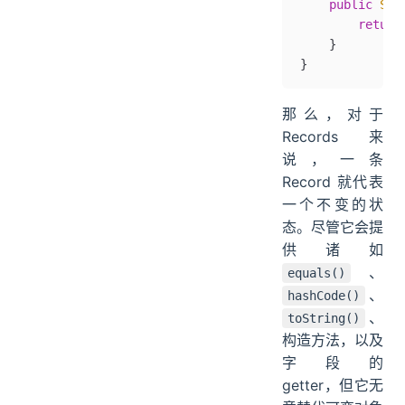
    public
 Str
        return
    }
}
那么，对于
Records 来
说，一条
Record 就代表
一个不变的状
态。尽管它会提
供诸如
、
equals()
、
hashCode()
、
toString()
构造方法，以及
字段的
getter，但它无