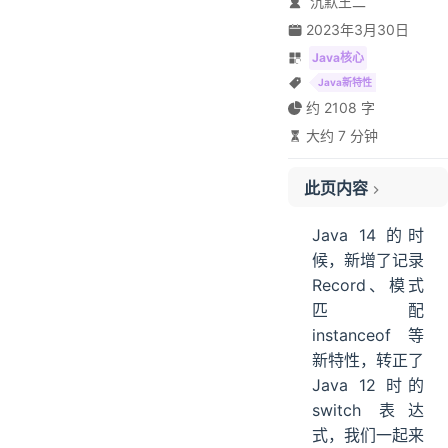
沉默王二
2023年3月30日
Java核心
Java新特性
约 2108 字
大约 7 分钟
此页内容
01、下载 JDK 14
Java 14 的时
02、升级 IntelliJ IDEA
候，新增了记录
01、instanceof
Record、模式
02、Records
匹配
03、switch 表达式
instanceof 等
04、Text Blocks
新特性，转正了
Java 12 时的
switch 表达
式，我们一起来