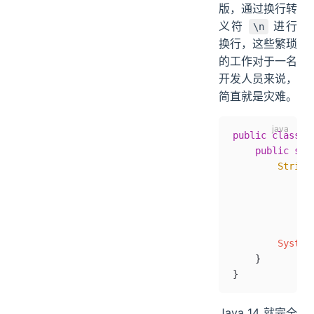
版，通过换行转
义符
进行
\n
换行，这些繁琐
的工作对于一名
开发人员来说，
简直就是灾难。
public
 class
 O
    public
 sta
        String
              
              
              
              
        System
    }
}
Java 14 就完全