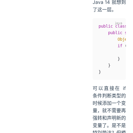
Java 14 就想到
了这一层。
public
 class
 N
    public
 sta
        Object
        if
 (st
            Sy
        }
    }
}
可以直接在 if
条件判断类型的
时候添加一个变
量，就不需要再
强转和声明新的
变量了。是不是
特别简洁？但模