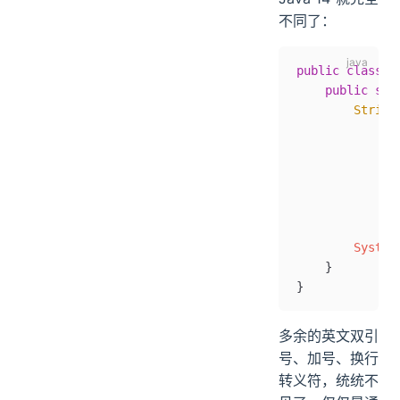
不同了：
public
 class
 N
    public
 sta
        String
              
              
              
              
              
              
        System
    }
}
多余的英文双引
号、加号、换行
转义符，统统不