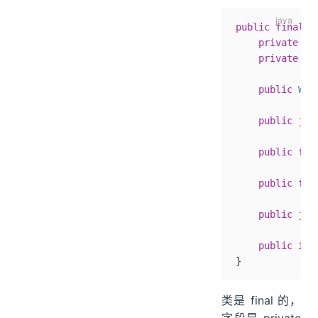
public
 final
 c
    private
 fi
    private
 fi
    public
 Wri
    public
 jav
    public
 fin
    public
 fin
    public
 jav
    public
 int
}
类是 final 的，