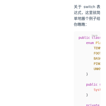
关于 switch 表
达式，这里就简
单地搬个例子给
你瞧瞧：
public
 class
 S
    enum
 Playe
        TENNIS
        FOOTBA
        BASKET
        PINGPA
        UNKNOW
    }
    public
 sta
        System
    }
    private
 st