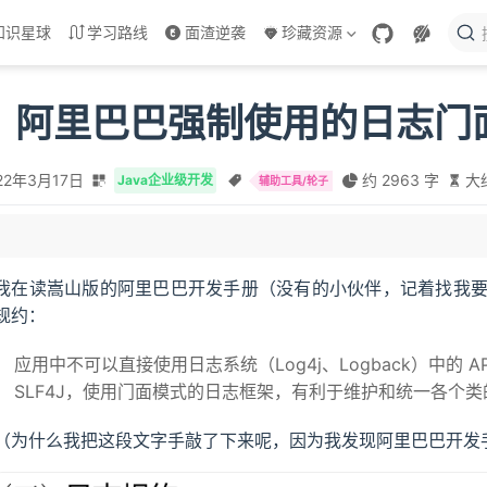
知识星球
学习路线
面渣逆袭
珍藏资源
J：阿里巴巴强制使用的日志门
22年3月17日
约 2963 字
大约
Java企业级开发
辅助工具/轮子
么
我在读嵩山版的阿里巴巴开发手册（没有的小伙伴，记着找我
决了什么痛点
规约：
og4J 强在哪
应用中不可以直接使用日志系统（Log4j、Logback）中的 
SLF4J，使用门面模式的日志框架，有利于维护和统一各个
（为什么我把这段文字手敲了下来呢，因为我发现阿里巴巴开发