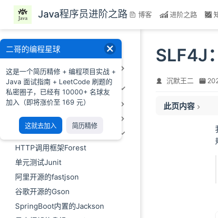
跳至主要內容
Java程序员进阶之路
博客
进阶之路
一、前言
二哥的编程星球
SLF4
二、Java基础
这是一个简历精修 + 编程项目实战 +
沉默王二
20
Java 面试指南 + LeetCode 刷题的
三、Java进阶
私密圈子，已经有 10000+ 名球友
加入（即将涨价至 169 元）
3.1 开发/构建工具
此页内容
3.2 辅助工具
01、SLF4J 是什
这就去加入
简历精修
3.3 开源轮子
02、SLF4J 解
HTTP调用框架Forest
03、SLF4J 比 L
04、总结
单元测试Junit
阿里开源的fastjson
谷歌开源的Gson
SpringBoot内置的Jackson