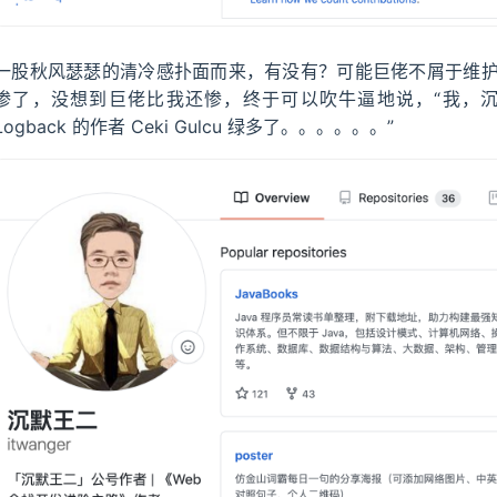
一股秋风瑟瑟的清冷感扑面而来，有没有？可能巨佬不屑于维护他的 G
惨了，没想到巨佬比我还惨，终于可以吹牛逼地说，“我，沉默王二，G
Logback 的作者 Ceki Gulcu 绿多了。。。。。。”