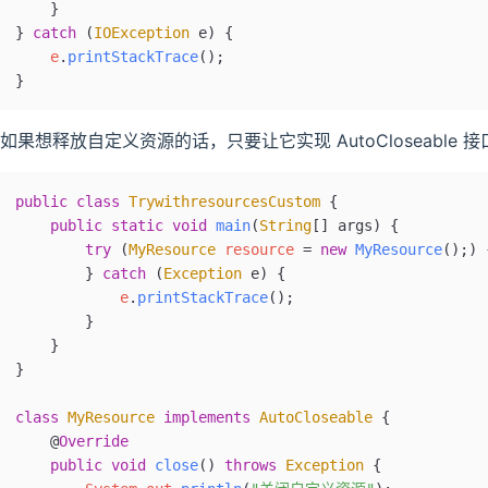
    }
} 
catch
 (
IOException
 e
) {
    e
.
printStackTrace
();
}
“如果想释放自定义资源的话，只要让它实现 AutoCloseable
public
 class
 TrywithresourcesCustom
 {
    public
 static
 void
 main
(
String
[] 
args
)
 {
        try
 (
MyResource
 resource
 =
 new
 MyResource
();) 
        } 
catch
 (
Exception
 e
) {
            e
.
printStackTrace
();
        }
    }
}
class
 MyResource
 implements
 AutoCloseable
 {
    @
Override
    public
 void
 close
()
 throws
 Exception
 {