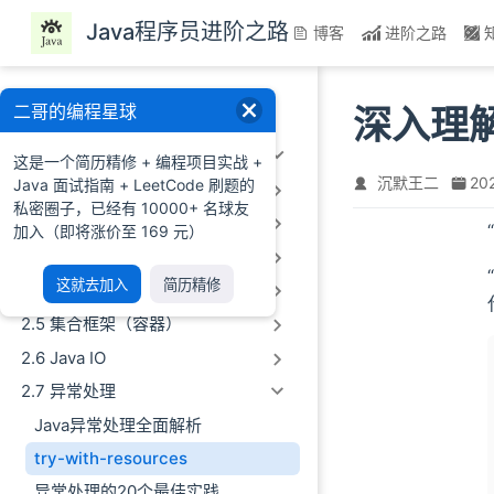
跳至主要內容
Java程序员进阶之路
博客
进阶之路
一、前言
二哥的编程星球
深入理解 J
二、Java基础
这是一个简历精修 + 编程项目实战 +
沉默王二
20
Java 面试指南 + LeetCode 刷题的
2.1 Java概述及环境配置
私密圈子，已经有 10000+ 名球友
2.2 Java语法基础
加入（即将涨价至 169 元）
2.3 数组&字符串
这就去加入
简历精修
2.4 面向对象编程
2.5 集合框架（容器）
2.6 Java IO
2.7 异常处理
Java异常处理全面解析
try-with-resources
异常处理的20个最佳实践