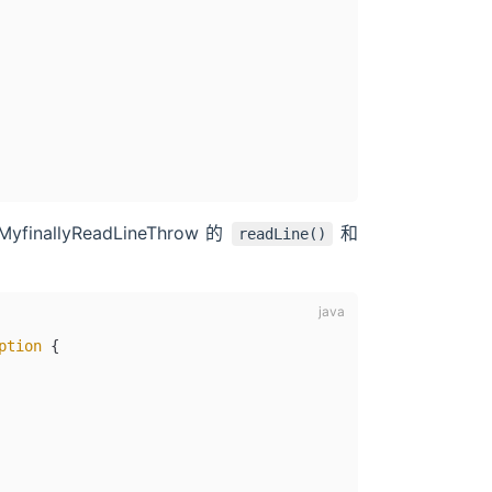
finallyReadLineThrow 的
和
readLine()
ption
 {