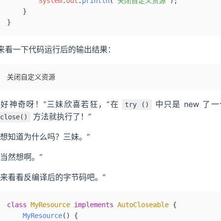
        System
.
out
.
println
(
"关闭自定义资源"
);
    }
}
来看一下代码运行后的输出结果：
关闭自定义资源
“好神奇呀！”三妹欣喜若狂，“在
中只是 new 了一
try ()
方法就执行了！”
close()
“想知道为什么吗？三妹。”
“当然想啊。”
“来看看反编译后的字节码吧。”
class
 MyResource
 implements
 AutoCloseable
 {
    MyResource
()
 {