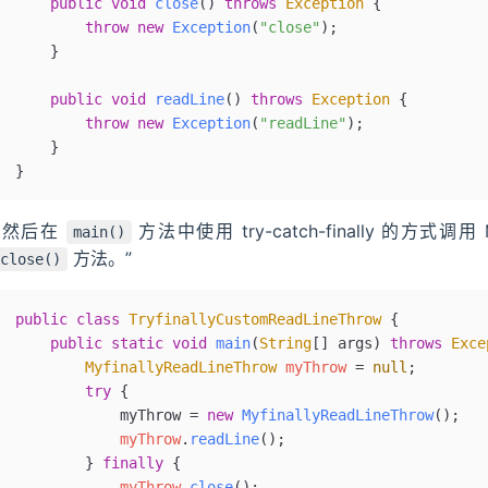
    public
 void
 close
()
 throws
 Exception
 {
        throw
 new
 Exception
(
"close"
);
    }
    public
 void
 readLine
()
 throws
 Exception
 {
        throw
 new
 Exception
(
"readLine"
);
    }
}
“然后在
方法中使用 try-catch-finally 的方式调用 My
main()
方法。”
close()
public
 class
 TryfinallyCustomReadLineThrow
 {
    public
 static
 void
 main
(
String
[] 
args
)
 throws
 Exce
        MyfinallyReadLineThrow
 myThrow
 =
 null
;
        try
 {
            myThrow 
=
 new
 MyfinallyReadLineThrow
();
            myThrow
.
readLine
();
        } 
finally
 {
            myThrow
.
close
();