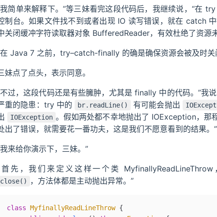
“我简单来解释下。”等三妹看完这段代码后，我继续说，“在 t
控制台。如果文件找不到或者出现 IO 读写错误，就在 catch 中
中关闭缓冲字符读取器对象 BufferedReader，有效杜绝了
“在 Java 7 之前，try–catch-finally 的确是确保资
三妹点了点头，表示同意。
“不过，这段代码还是有些臃肿，尤其是 finally 中的代码。”我说，“况
严重的隐患：try 中的
有可能会抛出
br.readLine()
IOExcept
出
。假如两处都不幸地抛出了 IOExceptio
IOException
处出了错误，就需要花一番功夫，这是我们不愿意看到的结果。”
“我来给你演示下，三妹。”
“首先，我们来定义这样一个类 MyfinallyReadLine
，方法体都是主动抛出异常。”
close()
class
 MyfinallyReadLineThrow
 {