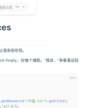
K
搜索文档
ces
的表情让我有些吃惊。
h-finally，好做个铺垫。”我说，“来看看这段
.
getResource
(
"/牛逼.txt"
).
getFile
();
,
"utf-8"
);