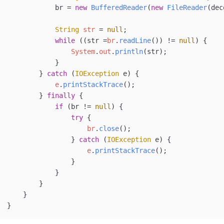
            br 
=
 new
 BufferedReader
(
new
 FileReader
(dec
            String
 str
 =
 null
;
            while
 ((str 
=
br
.
readLine
()) 
!=
 null
) {
                System
.
out
.
println
(str);
            }
        } 
catch
 (
IOException
 e
) {
            e
.
printStackTrace
();
        } 
finally
 {
            if
 (br 
!=
 null
) {
                try
 {
                    br
.
close
();
                } 
catch
 (
IOException
 e
) {
                    e
.
printStackTrace
();
                }
            }
        }
    }
}