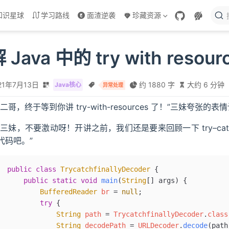
知识星球
学习路线
面渣逆袭
珍藏资源
ava 中的 try with resour
21年7月13日
约 1880 字
大约 6 分钟
Java核心
异常处理
“二哥，终于等到你讲 try-with-resources 了！”三妹夸张
“三妹，不要激动呀！开讲之前，我们还是要来回顾一下 try–catc
代码吧。”
public
 class
 TrycatchfinallyDecoder
 {
    public
 static
 void
 main
(
String
[] 
args
)
 {
        BufferedReader
 br
 =
 null
;
        try
 {
            String
 path
 =
 TrycatchfinallyDecoder
.
class
            String
 decodePath
 =
 URLDecoder
.
decode
(path