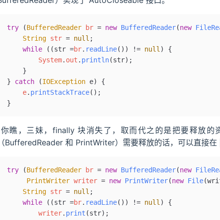
BufferedReader）实现了 AutoCloseable 接口。”
try
 (
BufferedReader
 br 
=
 new
 BufferedReader
(
new
 FileRe
    String
 str 
=
 null
;
    while
 ((str 
=
br
.
readLine
()
) 
!=
 null
) {
        System
.
out
.
println
(str);
    }
} 
catch
 (
IOException
 e
) {
    e
.
printStackTrace
();
}
“你瞧，三妹，finally 块消失了，取而代之的是把要释放的资
（BufferedReader 和 PrintWriter）需要释放的话，可以直接在
try
 (
BufferedReader
 br 
=
 new
 BufferedReader
(
new
 FileRe
     PrintWriter
 writer 
=
 new
 PrintWriter
(
new
 File
(wri
    String
 str 
=
 null
;
    while
 ((str 
=
br
.
readLine
()
) 
!=
 null
) {
        writer
.
print
(str);