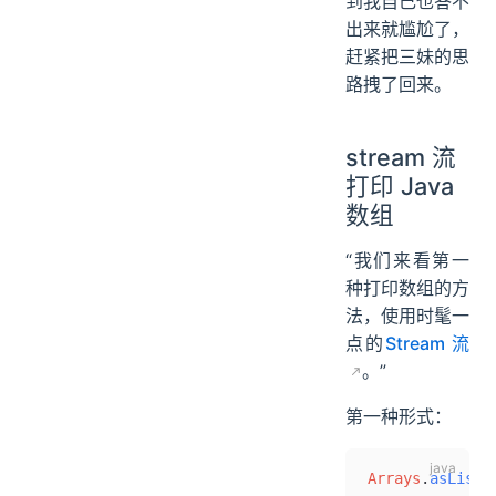
到我自己也答不
出来就尴尬了，
赶紧把三妹的思
路拽了回来。
stream 流
打印 Java
数组
“我们来看第一
种打印数组的方
法，使用时髦一
点的
Stream 流
。”
第一种形式：
Arrays
.
asList
(