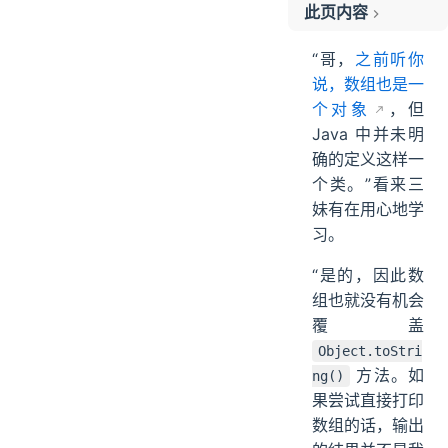
此页内容
为什么不能直接打印数组
“哥，
之前听你
stream 流打印 Java 数组
说，数组也是一
for 循环打印 Java 数组
个对象
，但
Arrays 工具类打印 Java 数组
Java 中并未明
Arrays工具类打印二维数组
确的定义这样一
POJO 的打印规约
个类。”看来三
妹有在用心地学
习。
“是的，因此数
组也就没有机会
覆盖
Object.toStri
方法。如
ng()
果尝试直接打印
数组的话，输出