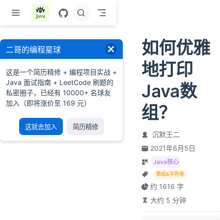
跳至主要內容
如何优雅
二哥的编程星球
地打印
这是一个简历精修 + 编程项目实战 +
Java 面试指南 + LeetCode 刷题的
Java数
私密圈子，已经有 10000+ 名球友
加入（即将涨价至 169 元）
组？
这就去加入
简历精修
沉默王二
2021年6月5日
Java核心
数组&字符串
约 1616 字
大约 5 分钟