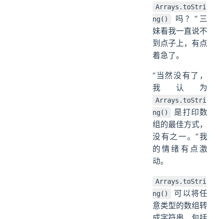
Arrays.toStri
吗？”三
ng()
妹看我一直说不
到点子上，有点
着急了。
“当然没有了，
我认为
Arrays.toStri
是打印数
ng()
组的最佳方式，
没有之一。”我
的情绪有点激
动。
Arrays.toStri
可以将任
ng()
意类型的数组转
成字符串，包括