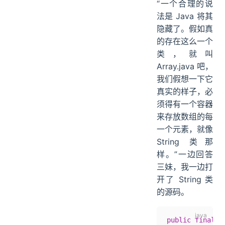
“一个合理的说
法是 Java 将其
隐藏了。假如真
的存在这么一个
类，就叫
Array.java 吧，
我们假想一下它
真实的样子，必
须得有一个容器
来存放数组的每
一个元素，就像
String 类那
样。”一边回答
三妹，我一边打
开了 String 类
的源码。
public
 final
 c