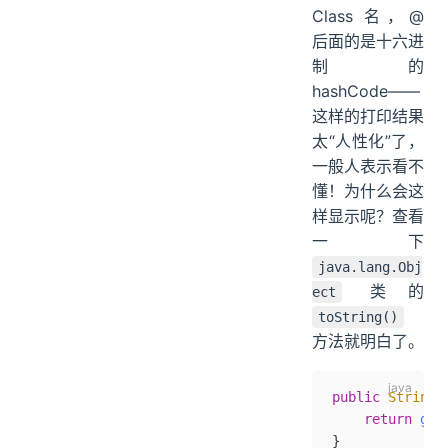
Class 名，@
后面的是十六进
制的
hashCode——
这样的打印结果
太“人性化”了，
一般人表示看不
懂！为什么会这
样显示呢？查看
一下
java.lang.Obj
类的
ect
toString()
方法就明白了。
public
 String
 
    return
 get
}