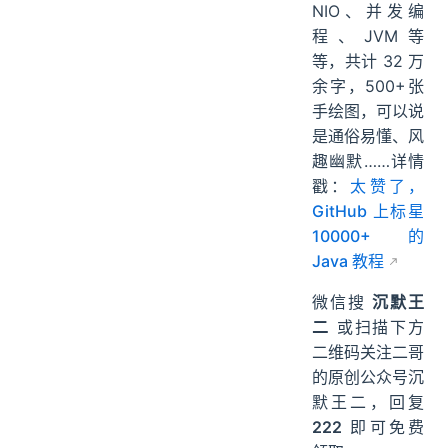
NIO、并发编
程、JVM等
等，共计 32 万
余字，500+张
手绘图，可以说
是通俗易懂、风
趣幽默……详情
戳：
太赞了，
GitHub 上标星
10000+ 的
Java 教程
微信搜
沉默王
二
或扫描下方
二维码关注二哥
的原创公众号沉
默王二，回复
222
即可免费