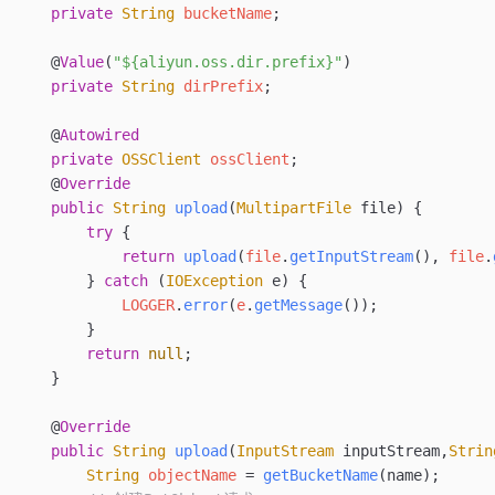
    private
 String
 bucketName
;
    @
Value
(
"${aliyun.oss.dir.prefix}"
)
    private
 String
 dirPrefix
;
    @
Autowired
    private
 OSSClient
 ossClient
;
    @
Override
    public
 String
 upload
(
MultipartFile
 file
)
 {
        try
 {
            return
 upload
(
file
.
getInputStream
(), 
file
.
        } 
catch
 (
IOException
 e
) {
            LOGGER
.
error
(
e
.
getMessage
());
        }
        return
 null
;
    }
    @
Override
    public
 String
 upload
(
InputStream
 inputStream
,
Strin
        String
 objectName
 =
 getBucketName
(name);