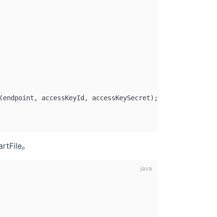
(endpoint, accessKeyId, accessKeySecret);
tFile。