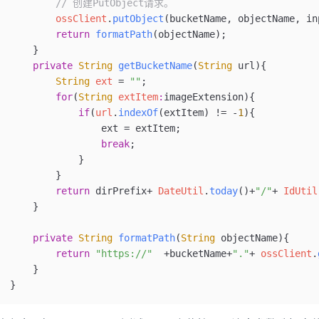
        // 创建PutObject请求。
        ossClient
.
putObject
(bucketName, objectName, in
        return
 formatPath
(objectName);
    }
    private
 String
 getBucketName
(
String
 url
){
        String
 ext
 =
 ""
;
        for
(
String
 extItem
:
imageExtension){
            if
(
url
.
indexOf
(extItem) 
!=
 -
1
){
                ext 
=
 extItem;
                break
;
            }
        }
        return
 dirPrefix
+
 DateUtil
.
today
()
+
"/"
+
 IdUtil
    }
    private
 String
 formatPath
(
String
 objectName
){
        return
 "https://"
  +
bucketName
+
"."
+
 ossClient
.
    }
}