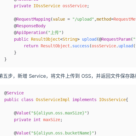
    private
 IOssService
 ossService
;
    @
RequestMapping
(
value
 =
 "/upload"
,
method
=
RequestMe
    @
ResponseBody
    @
ApiOperation
(
"上传"
)
    public
 ResultObject
<
String
>
 upload
(@
RequestParam
(
"
        return
 ResultObject
.
success
(
ossService
.
upload
(
    }
}
第五步，新增 Service，将文件上传到 OSS，并返回文件保存
@
Service
public
 class
 OssServiceImpl
 implements
 IOssService
{
    @
Value
(
"${aliyun.oss.maxSize}"
)
    private
 int
 maxSize
;
    @
Value
(
"${aliyun.oss.bucketName}"
)