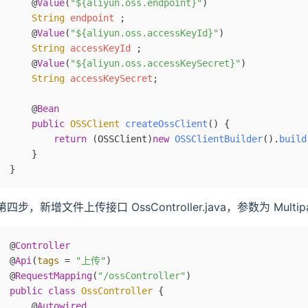
    @
Value
(
"${aliyun.oss.endpoint}"
)
    String
 endpoint 
;
    @
Value
(
"${aliyun.oss.accessKeyId}"
)
    String
 accessKeyId 
;
    @
Value
(
"${aliyun.oss.accessKeySecret}"
)
    String
 accessKeySecret
;
    @
Bean
    public
 OSSClient
 createOssClient
()
 {
        return
 (OSSClient)
new
 OSSClientBuilder
().
build
    }
}
第四步，新增文件上传接口 OssController.java，参数为 Multipar
@
Controller
@
Api
(
tags
 =
 "上传"
)
@
RequestMapping
(
"/ossController"
)
public
 class
 OssController
 {
    @
Autowired