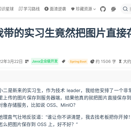
知识星球
学习路线
面渣逆袭
珍藏资源
我带的实习生竟然把图片直接
22年3月22日
约 1506 字
大约
Java企业级开发
Spring Boot
测试 OSS 上传接口
小二是新来的实习生，作为技术 leader，我给他安排了一个非常
进行自动转链
里上传的图片保存到服务器端，结果他真的就把图片直接保存
对象存储服务，比如说 OSS、MinIO？
他理直气壮地反驳道：“谁让你不讲清楚，我去找老板把你开掉！
怎么把图片保存到 OSS 上，好不好？”