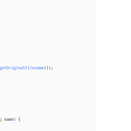
getOriginalFilename
());
g
 name
)
 {