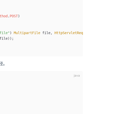
thod
.
POST
)
file"
) 
MultipartFile
 file
, 
HttpServletRequest
 req
)
  {
file));
路径。