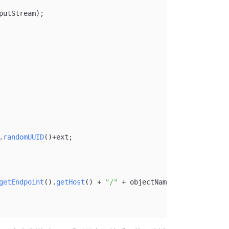
putStream);
.
randomUUID
()
+
ext;
getEndpoint
().
getHost
() 
+
 "/"
 +
 objectName;