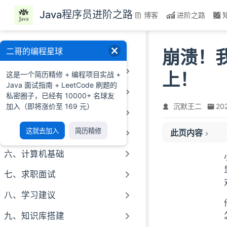
跳至主要內容
Java程序员进阶之路
博客
进阶之路
一、前言
二哥的编程星球
崩溃！
二、Java基础
上！
这是一个简历精修 + 编程项目实战 +
Java 面试指南 + LeetCode 刷题的
三、Java进阶
私密圈子，已经有 10000+ 名球友
加入（即将涨价至 169 元）
沉默王二
20
四、MySQL
一、开通 OSS
这就去加入
简历精修
此页内容
五、Redis
二、整合 OSS
三、拉取前端代码来
六、计算机基础
四、利用 OSS 
七、求职面试
五、小结
八、学习建议
九、知识库搭建