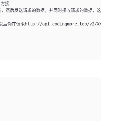
第三方接口
创建一个虚拟服务端，然后发送请求的数据，并同时接收请求的数据，这样服务端和服
说以后你在请求http://api.codingmore.top/v2/XXXXX这个地址