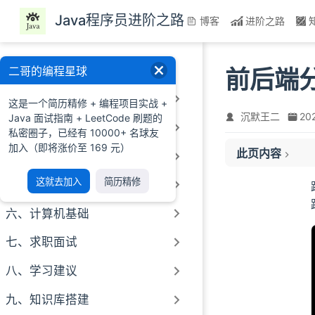
跳至主要內容
Java程序员进阶之路
博客
进阶之路
一、前言
二哥的编程星球
前后端
二、Java基础
这是一个简历精修 + 编程项目实战 +
沉默王二
20
Java 面试指南 + LeetCode 刷题的
三、Java进阶
私密圈子，已经有 10000+ 名球友
一、关于跨域
加入（即将涨价至 169 元）
此页内容
四、MySQL
二、Nodejs 代理
三、开启跨域资源
这就去加入
简历精修
五、Redis
四、源码路径
六、计算机基础
七、求职面试
八、学习建议
九、知识库搭建