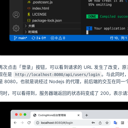
再次点击「登录」按钮，可以看到请求的 URL 发生了改变，
现在是
。与此同时，可
http://localhost:8080/api/users/login
是 8080，也就是说经过 Nodejs 的代理，前后端的交互在
同时，可以看得到，服务器端返回的状态码变成了 200，表示