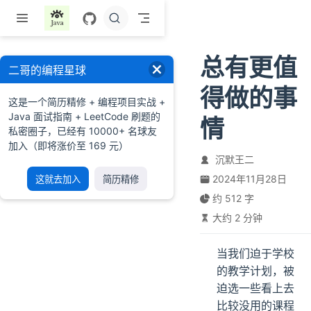
跳至主要內容
总有更值
二哥的编程星球
得做的事
这是一个简历精修 + 编程项目实战 +
Java 面试指南 + LeetCode 刷题的
情
私密圈子，已经有 10000+ 名球友
加入（即将涨价至 169 元）
沉默王二
2024年11月28日
这就去加入
简历精修
约 512 字
大约 2 分钟
当我们迫于学校
的教学计划，被
迫选一些看上去
比较没用的课程