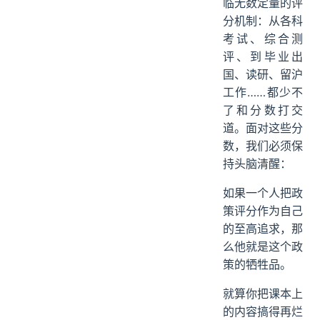
临无数定量的评
分机制：从各科
考试、综合测
评、到毕业出
国、读研、留沪
工作……都少不
了和分数打交
道。面对这些分
数，我们必须保
持头脑清醒：
如果一个人把政
策评分作为自己
的至高追求，那
么他就是这个政
策的牺牲品。
就算你把课本上
的内容搞得再烂