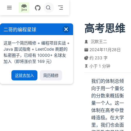
跳至主要內容
高考思维
二哥的编程星球
沉默王二
这是一个简历精修 + 编程项目实战 +
Java 面试指南 + LeetCode 刷题的
2024年11月28日
私密圈子，已经有 10000+ 名球友
约 233 字
加入（即将涨价至 169 元）
小于 1 分钟
这就去加入
简历精修
我们的体制总倾
向于用一个量化
的分数来概括衡
量一个人。这一
体制在高考中登
峰造极。在大学
里，我们也会面