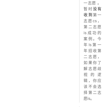
一志愿 。
暂时
没有
收到
第一
志愿cs，
第二志愿
is成功的
案例。今
年Is第一
年招收第
二志愿，
如果你了
解志愿歧
视的逻
辑，你应
该不会选
择第二志
愿is。