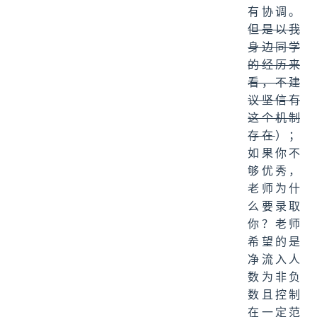
有协调。
但是以我
身边同学
的经历来
看，不建
议坚信有
这个机制
存在
）；
如果你不
够优秀，
老师为什
么要录取
你？老师
希望的是
净流入人
数为非负
数且控制
在一定范