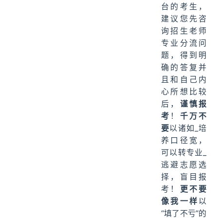
台的考生，
建议您先咨
询招生老师
专业分流问
题，得到明
确的答复并
且和自己内
心所想比较
后，
谨慎报
考
！
千万不
要
以诸如_培
养口径宽，
可以转专业_
逃避志愿选
择，盲目报
考！
更不要
像我一样
以
“填了不亏”的