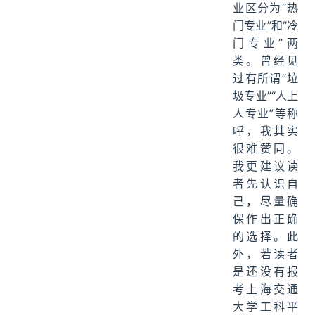
业区分为“热
门专业”和“冷
门专业”两
类。曾经见
过有所谓“垃
圾专业”“人上
人专业”等称
呼，我其实
很难赞同。
我更建议读
者先认识自
己，尽量确
保作出正确
的选择。此
外，若读者
是还没有报
考上海交通
大学工科平