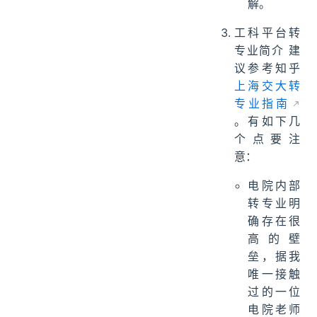
解。
工科平台转
专业简介 建
议参考知乎
上海交大转
专业指南
。有如下几
个点要注
意：
电院内部
转专业明
确存在很
高的壁
垒，据我
唯一接触
过的一位
电院老师