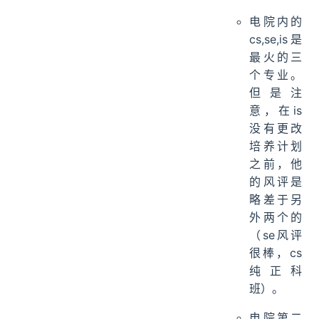
电院内的
cs,se,is是
最火的三
个专业。
但是注
意，在is
没有更改
培养计划
之前，他
的风评是
略差于另
外两个的
（se风评
很棒，cs
纯正科
班）。
电院第二