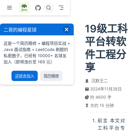
跳至主要內容
19级工科
二哥的编程星球
平台转软
这是一个简历精修 + 编程项目实战 +
Java 面试指南 + LeetCode 刷题的
件工程分
私密圈子，已经有 10000+ 名球友
加入（即将涨价至 169 元）
享
这就去加入
简历精修
沉默王二
2024年11月28日
约 4600 字
大约 15 分钟
前言 本文对
工科平台专