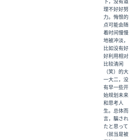
下，没有道
理不好好努
力。悔恨的
点可能会随
着时间慢慢
地被冲淡，
比如没有好
好利用相对
比较清闲
（笑）的大
一大二，没
有早一些开
始规划未来
和思考人
生。总体而
言，騙され
たと思って
（就当是被