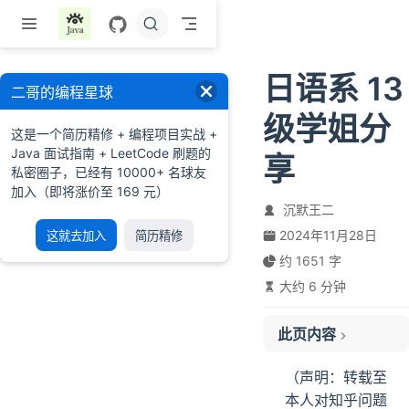
跳至主要內容
日语系 13
二哥的编程星球
级学姐分
这是一个简历精修 + 编程项目实战 +
Java 面试指南 + LeetCode 刷题的
享
私密圈子，已经有 10000+ 名球友
加入（即将涨价至 169 元）
沉默王二
2024年11月28日
这就去加入
简历精修
约 1651 字
大约 6 分钟
此页内容
总体而言
（声明：转载至
课内课程
本人对知乎问题