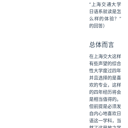
课外资源
“上海交通大学
师资力量
日语系就读是怎
就业方向
么样的体验？”
校友资源
的回答）
一句话（or maybe longer...）
总体而言
在上海交大这样
有些声望的综合
性大学度过四年
并且选择的是喜
欢的专业，这样
的四年经历将会
是相当值得的。
但前提是必须发
自内心地喜欢日
语这一学科，当
然了这是放之学