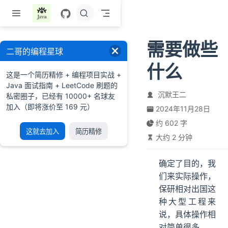
跳至主要內容
需要做些
二哥的编程星球
什么
这是一个简历精修 + 编程项目实战 +
Java 面试指南 + LeetCode 刷题的
沉默王二
私密圈子，已经有 10000+ 名球友
加入（即将涨价至 169 元）
2024年11月28日
约 602 字
这就去加入
简历精修
大约 2 分钟
确定了目的，我
们来实际操作，
保研相对出国这
种大型工程来
说，具体操作相
对简单很多。