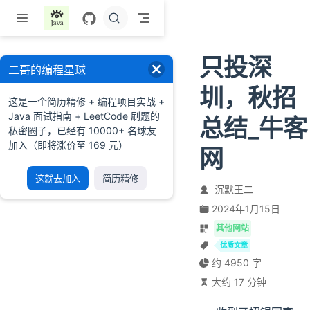
跳至主要內容
只投深
二哥的编程星球
圳，秋招
这是一个简历精修 + 编程项目实战 +
Java 面试指南 + LeetCode 刷题的
总结_牛客
私密圈子，已经有 10000+ 名球友
加入（即将涨价至 169 元）
网
这就去加入
简历精修
沉默王二
2024年1月15日
其他网站
优质文章
约 4950 字
大约 17 分钟