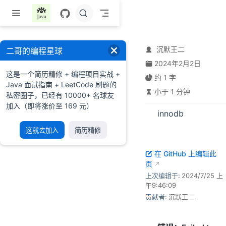
跳至主要內容
沉默王二
二哥的编程星球
2024年2月2日
这是一个简历精修 + 编程项目实战 +
约 1 字
Java 面试指南 + LeetCode 刷题的
小于 1 分钟
私密圈子，已经有 10000+ 名球友
加入（即将涨价至 169 元）
innodb
这就去加入
简历精修
在 GitHub 上编辑此
页
上次编辑于:
2024/7/25 上
午9:46:09
贡献者:
沉默王二